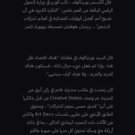
قال ألكسندر بورنياكوف ، نائب الوزير في وزارة التحول
الرقمي البالغة من العمر عامين: “الفكرة الكبيرة هي أن
تصبح أحد أفضل الولايات القضائية في العالم لشركات
التشفير”…. بريندان هوفمان لصحيفة نيويورك تايمز
قال السيد بورنياكوف في مقابلة: “هناك اقتصاد ظل
هنا ، وإذا لم نفعل شيء حيال ذلك ، فسيكون هناك
المزيد والمزيد ، ولا نعرف كيف سينتهي”.
كان يتحدث في مكتب مشترك فاخر في ركن أنيق من
المدينة. تم وصف Creative States من قبل مالكها
على أنها “فندق خمس نجوم للشركات” ، ويحتوي
الطابق الأرضي على مقهى بلمسات Art Deco والكثير
من الأثاث ذات التنجيد الرمادي الداكن ، بما في ذلك
أريكة مع وسائد تحتوي كل منها على صورة طاقم