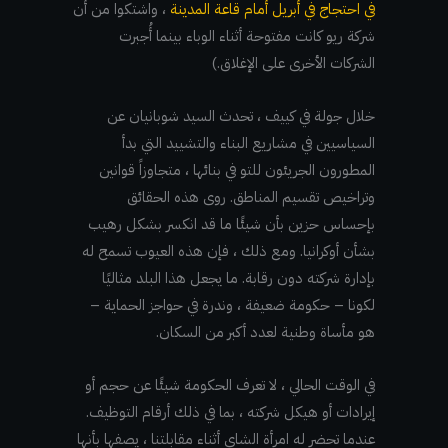
في احتجاج في أبريل أمام قاعة المدينة
، واشتكوا من أن
شركة ريو كانت مفتوحة أثناء الوباء بينما أُجبرت
الشركات الأخرى على الإغلاق.)
خلال جولة في كييف ، تحدث السيد شوبانيان عن
السياسيين في مشاريع البناء والتشييد التي بدأ
المطورون الجريئون للتو في بنائها ، متجاوزاً قوانين
وتراخيص تقسيم المناطق. روى هذه الحقائق
بإحساس حزين بأن شيئًا ما قد انكسر بشكل رهيب
بشأن أوكرانيا. ومع ذلك ، فإن هذه العيوب تسمح له
بإدارة شركته دون رقابة. ما يجعل هذا البلد مثاليًا
لكونا – حكومة ضعيفة ، وندرة في حواجز الحماية –
هو مأساة وطنية لعدد أكبر من السكان.
في الوقت الحالي ، لا تعرف الحكومة شيئًا عن حجم أو
إيرادات أو هيكل شركته ، بما في ذلك أرقام التوظيف.
عندما تحضر له امرأة الشاي أثناء مقابلتنا ، يصفها بأنها