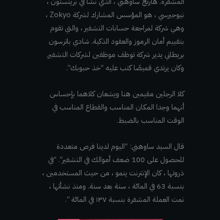
المشفرة. هارتج ساوهني ، الذي نشأ في برينستون ،
نيوجيرسي ، هو المؤسس المشارك لشركة Zokyo ،
وهي شركة لمراجعة حسابات التشفير ، والتي تقوم
بتقييم أمان الرموز والعقود الذكية. شادي باترسون
بريطاني يدير شركة توظف موظفين لشركات التشفير.
وكان يرتدي قميصًا كتب عليه “خذ حبوبك”.
كلا الرجلين مقيمين هنا ويشعان كلاهما بإحساس
أنهما وجدا المكان المناسب والقطاع المناسب في
الوقت المناسب بالضبط.
قال السيد ساوهني: “اليوم لدينا فرص متعددة
للحصول على 100 ضعف أموالك في التشفير”. “في
ذروتها ، كان الإنترنت ينمو ، من حيث المستخدمين ،
بنسبة 63 في المائة ، سنة بعد سنة. ومنذ نشأتها ،
نمت العملة المشفرة بنسبة ١٣٧ في المائة “.