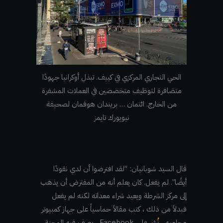
الحي التجاري المركزي في كييف. تبذل أوكرانيا جهودًا
متضافرة لتوظيف متخصصين في العملات المشفرة
من الخارج. ائتمان … بريندان هوفمان لصحيفة
نيويورك تايمز
قال السيد شوبانيان: “لقد افترضوا أن لدي نقودًا
أيضًا”. لم يفعل. كان يعلم أنه من المفترض أن يذهب
إلى مركز الشرطة ويعيد شراء معداته لكنه لم يفعل
فبدلاً من ذلك ، كتب مقالاً حماسياً على جهاز كمبيوتر
محاميه ،
نُشر
على Facebook ، يصف فيه المحنة.