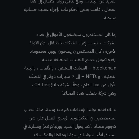
العديد من البلدان. ومع تدفق رواد الأعمال إلى هذا
المجال ، قامت بعض الحكومات بإجراء عملية حسابية
بسيطة.
إذا كان المستثمرون سيضخون الأموال في هذه
الشركات ، فيجب إغراء الشركات بالانتقال. وفي الآونة
الأخيرة ، كان المستثمرون يضخون بوتيرة محمومة.
ارتفع تمويل جميع التقنيات المتعلقة بتقنية
blockchain – العملات المشفرة ، والألعاب ، والبنية
التحتية ، و NFTs – إلى 7 مليارات دولار في النصف
الأول من هذا العام ، وفقًا لشركة CB Insights ،
وهي شركة تتعقب هذه الصناعة.
لذلك تقدم بولندا بإعفاءات ضريبية ودعمًا ماليًا لجذب
المتخصصين في التكنولوجيا. (يجري العمل على شن
هجوم مضاد ، كما يقول السيد بورنياكوف.) وتشارك في
السباق أيضًا ليتوانيا وإستونيا ومالطا والمكسيك