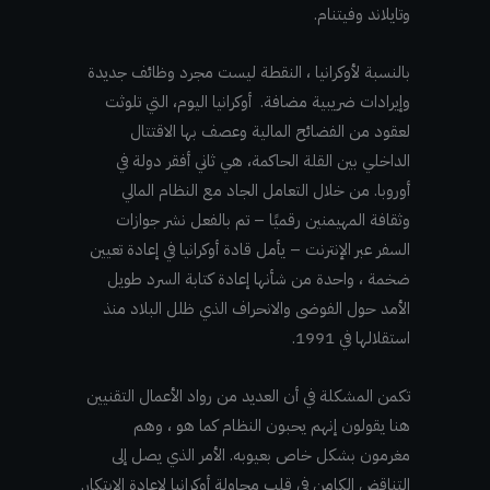
وتايلاند وفيتنام.
بالنسبة لأوكرانيا ، النقطة ليست مجرد وظائف جديدة
وإيرادات ضريبية مضافة. أوكرانيا اليوم، التي تلوثت
لعقود من الفضائح المالية وعصف بها الاقتتال
الداخلي بين القلة الحاكمة، هي ثاني أفقر دولة في
أوروبا. من خلال التعامل الجاد مع النظام المالي
وثقافة المهيمنين رقميًا – تم بالفعل نشر جوازات
السفر عبر الإنترنت – يأمل قادة أوكرانيا في إعادة تعيين
ضخمة ، واحدة من شأنها إعادة كتابة السرد طويل
الأمد حول الفوضى والانحراف الذي ظلل البلاد منذ
استقلالها في 1991.
تكمن المشكلة في أن العديد من رواد الأعمال التقنيين
هنا يقولون إنهم يحبون النظام كما هو ، وهم
مغرمون بشكل خاص بعيوبه. الأمر الذي يصل إلى
التناقض الكامن في قلب محاولة أوكرانيا لإعادة الابتكار.