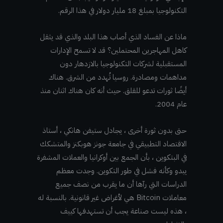
التكنولوجيا بمبلغ 18 مليار دولار في هذا الرقم.
ماذا عن الفساد الذي أصاب هذا البلد والذي قد يثقل
كاهل المهاجرين المحتملين؟ قد لا تسمح الإدارات
المستقبلية لشركات التكنولوجيا بالازدهار دون
مداهمات ومصادرة. روسيا تُهدد من الشرق. هناك
أيضًا ثورات تدعو للقلق. حيث أنه كان هناك اثنان منذ
عام 2004.
حتى بدون ثورة أخرى ، يجادل ستيفن هانكي ، أستاذ
الاقتصاد التطبيقي في جامعة جونز هوبكنز والمتشكك
في البتكوين ، بأن الجمع بين أوكرانيا والعملات المشفرة
يبدو وكأنه فشل في طور التكوين. وجدت معظم
الدراسات التي رآها أن ما يقرب من نصف جميع
معاملات Bitcoin هي لأغراض غير قانونية. بالنسبة له
، هذه ليست صناعة يجب أن تستهدفها كييف