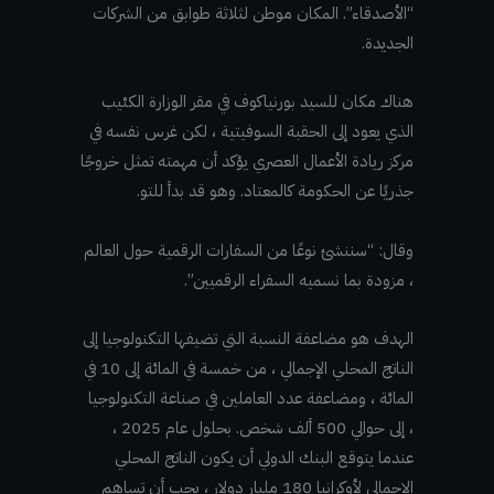
“الأصدقاء”. المكان موطن لثلاثة طوابق من الشركات
الجديدة.
هناك مكان للسيد بورنياكوف في مقر الوزارة الكئيب
الذي يعود إلى الحقبة السوفيتية ، لكن غرس نفسه في
مركز ريادة الأعمال العصري يؤكد أن مهمته تمثل خروجًا
جذريًا عن الحكومة كالمعتاد. وهو قد بدأ للتو.
وقال: “سننشئ نوعًا من السفارات الرقمية حول العالم
، مزودة بما نسميه السفراء الرقميين”.
الهدف هو مضاعفة النسبة التي تضيفها التكنولوجيا إلى
الناتج المحلي الإجمالي ، من خمسة في المائة إلى 10 في
المائة ، ومضاعفة عدد العاملين في صناعة التكنولوجيا
، إلى حوالي 500 ألف شخص. بحلول عام 2025 ،
عندما يتوقع البنك الدولي أن يكون الناتج المحلي
الإجمالي لأوكرانيا 180 مليار دولار ، يجب أن تساهم