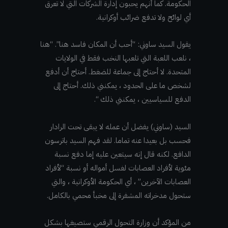
الحكومة. كما أنهم يحبون إدارة الشركات التي لا تعرق
أي لوائح ولا تدفع ضرائب أوكرانية.
يقول السيد ساوني: “أحب أن المكان فاسد هنا”. “هنا
، نلعب اللعبة التي تلعبها النخب فقط في الولايات
المتحدة. لا أحتاج إلى جماعة للضغط. أحتاج أن أدفع
لشخص ما على الحدود ، يمكنني ذلك. أحتاج إلى
الدفع للسياسيين ، يمكنني ذلك “.
السيد (ساوني) يفضل أن عمله لا يبقى تحت الرادار
فحسب بل بعيدا عنه تماما. لقد فهم السيد باترسون
الدافع. لكنه قال إنه سيتعين عليه إما دفع نسبة
مئوية لأفراد العصابات لغسل أمواله أو نسبة “لأفراد
العصابات الآخرين” ، أي الحكومة الأوكرانية ، والتي
ستحول مدخراته المشفرة إلى مخبأ محمي بالكامل.
من المؤكد أن وزارة التحول الرقمي ستصيغها بشكل