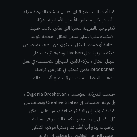
كما أثبت السيد شوبانيان بعد أن فتشت الشرطة منزله
، أنه لا يمكن مصادرة الأصول الأساسية لشركة
تكنولوجيا بالطريقة نفسها التي يمكن للاعب خبيث
الاستيلاء عليها ، على سبيل المثال ، محطة لتوليد
الطاقة أو منجم للنيكل. سيكون من الصعب تخصيص
شركة معرفية مثل Hacken ومقرها كييف ، على
سبيل المثال ، شركة للأمن السيبراني متخصصة في عمل
blockchain. تكمن قيمتها في كادر من قراصنة
القبعات البيضاء المنتشرين في جميع أنحاء العالم.
جلست الشريكة المؤسسة ، Evgenia Broshevan ،
في غرفة اجتماعات في Creative States وتحدثت عن
كيفية تحولها إلى رائدة في صناعة يهيمن عليها الذكور.
كل الفضل يعود لجدتها ، كما قالت ، وهي معلمة
رياضيات يبدو أنها أيضًا قد وهبتها موهبة التفكير
العملي التي من الواضح أنها مطلب في أوكرانيا.