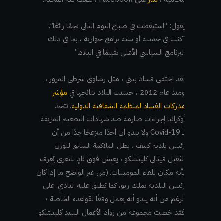
يقول: “استيقظت في صباح اليوم التالي نجمًا رائعًا”.
“كنت في خمسة أو ستة برامج حوارية ، بما في ذلك
البرنامج السياسي الأعلى تقييمًا في البلاد.”
لقد اختفى فساد بيني ، مثل رشاوى شرطي المرور ،
ومنذ عام 2012 ، حسنت البلاد نتائجها في
مؤشر
مدركات الفساد لمنظمة الشفافية الدولية
. تتخذ
أوكرانيا إجراءات صارمة ضد شهادات التطعيم المزيفة
لـ Covid-19 ولا يبدو أن أحدًا منزعجًا جدًا من أن
رئيس بلدية كييف ، بطل الملاكمة السابق للوزن
الثقيل فيتالي كليتشكو ، يعيش فوق نادٍ للتعري يُعرف
بأنه مكان للقاء المومسات. (من غير الواضح ما إذا كان
رئيس البلدية يملك ريو، كما يُطلق عليه النادي. على
الرغم من أنه يبدو أنه يعمل وفقًا لقواعده الخاصة ؛
فقد خصت مجموعة من رواد الأعمال السيد كليتشكو