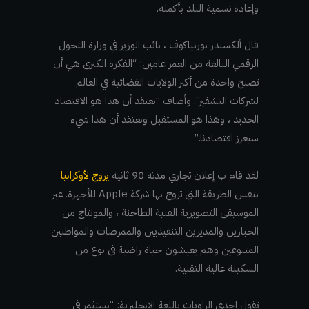
وإعادة تسمية البلد بأكمله.
قال ألكسندر بورنياكوف ، نائب الوزير في وزارة التحول
الرقمي البالغة من العمر عامين: “الفكرة الكبرى هي أن
تصبح واحدة من أكبر الولايات القضائية في العالم
لشركات التشفير”. وأضاف “نعتقد أن هذا هو الاقتصاد
الجديد ، وهذا هو المستقبل ونعتقد أن هذا شيء
سيعزز اقتصادنا.”
لقد قام ب إعلان تجاري مدته 90 ثانية
يروج لأوكرانيا
بنفس الطريقة التي تروج بها شركة Apple للأجهزة. عبر
الموسيقى التصويرية الفنية الطاحنة ، والمونتاج من
الخبازين والمديرين التنفيذيين والممرضات والمواطنين
المتنوعين وهم يعيشون حياة راضية في نوع من
السكينة عالية التقنية.
تقول إحدى الراويات باللغة الإنجليزية: “نستثمر في