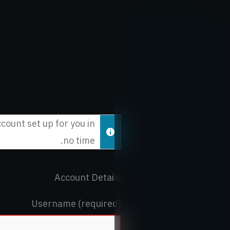
خطي
لى
لمحتوى
account set up for you in
no time.
Account Details
Username (required)