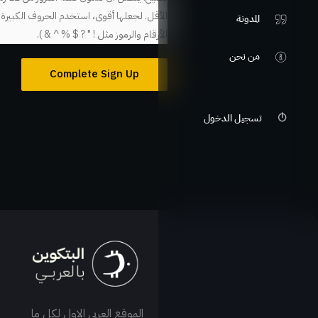
الأقل. لجعلها أقوى، استخدم الحروف الكبيرة 
المدونة
الأرقام والرموز مثل ! " ? $ % ^ & ).
من نحن
تسجيل الدخول
الموقع العربي الاول لكل ما