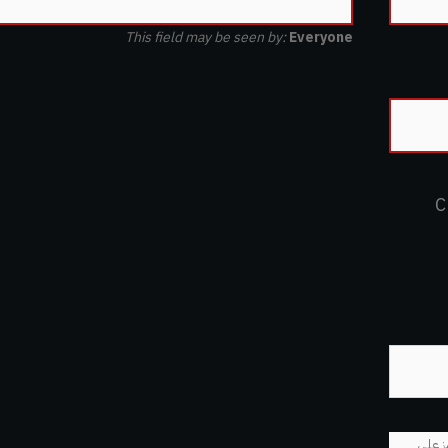
This field may be seen by:
Everyone
C
ن تتكوّن كلمة المرور من 12 رمز على