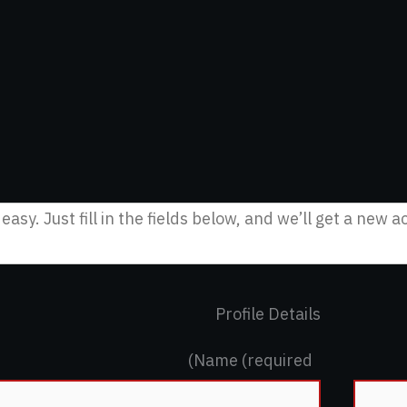
s easy. Just fill in the fields below, and we’ll get a new 
Profile Details
Name
(required)