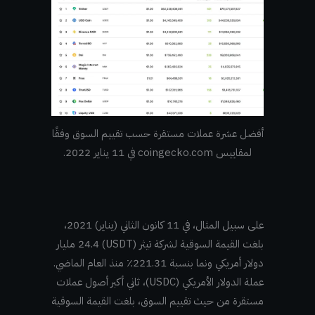
أفضل عشرة عملات مستقرة حسب تقييم السوق وفقًا
لمقاييس coingecko.com في 11 يناير 2022.
على سبيل المثال، في 11 كانون الثاني (يناير) 2021،
بلغت القيمة السوقية لشركة تيثر (USDT) 24.4 مليار
دولار أمريكي ونما بنسبة 221.31٪ منذ العام الماضي.
عملة الدولار الأمريكي (USDC)، ثاني أكبر أصول عملات
مستقرة من حيث تقييم السوق، بلغت القيمة السوقية