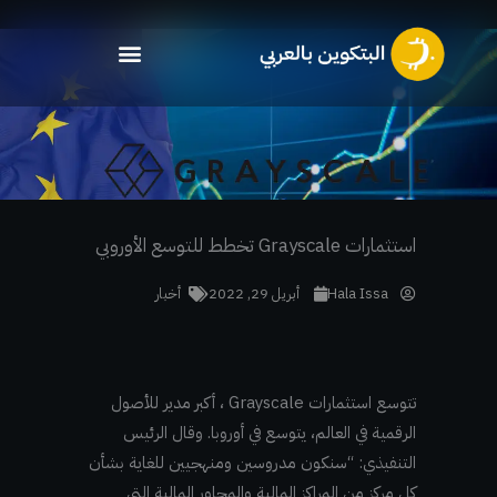
خطي
لى
لمحتوى
استثمارات Grayscale تخطط للتوسع الأوروبي
Hala Issa
أبريل 29, 2022
أخبار
تتوسع استثمارات Grayscale ، أكبر مدير للأصول
الرقمية في العالم، يتوسع في أوروبا. وقال الرئيس
التنفيذي: “سنكون مدروسين ومنهجيين للغاية بشأن
كل مركز من المراكز المالية والمحاور المالية التي