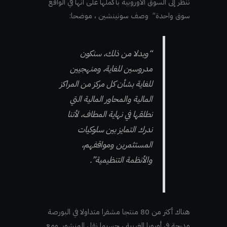
ننظر إلى السوق الأوروبية بأكملها على أنها في الواقع
سوق واحدة” وصف سونينشين ، موضحا:
“وبدلا من ذلك، سنكون
مدروسين للغاية، ومنهجيين
للغاية بشأن كل مركز من المراكز
المالية والمحاور المالية التي
نطلقها في نهاية المطاف، لأننا
ندرك التمايز بين سلوكيات
المستثمرين ومواقفهم،
والأنظمة التنظيمية”.
هناك أكثر من 80 منتجا مشفرا متداولا في البورصة
مدرجة في أوروبا الغربية ، حسبما نقل المنشور. ومع