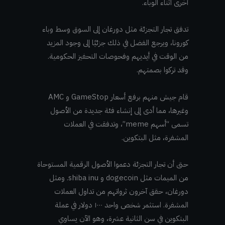
أخرى أثناء الوباء.
تدفق تجار التجزئة مثل دورغان إلى السوق وسط وباء
كورونا، ويرجع الفضل في ذلك جزئيًا إلى وجود المزيد
من الوقت في أيديهم وفحوصات التحفيز الحكومية.
وقد تركوا بصمتهم.
قام جيش منهم برفع أسعار GameStop و AMC
وغيرها، مما أدى إلى إنشاء فئة جديدة من الأصول
تسمى “أسهم meme”، وتدفقت في العملات
المشفرة، مثل البتكوين.
حتى أن تجار التجزئة دعموا الأصول الرقمية المستوحاة
من الميمات مثل dogecoin و shiba inu. ومثل
دورغان، حقق آخرون ثرواتهم من تداول العملات
المشفرة. استثمر شخص واحد ١٠٠٠ دولار في عملة
البتكوين في سن الثانية عشرة، وهو الآن يساوي