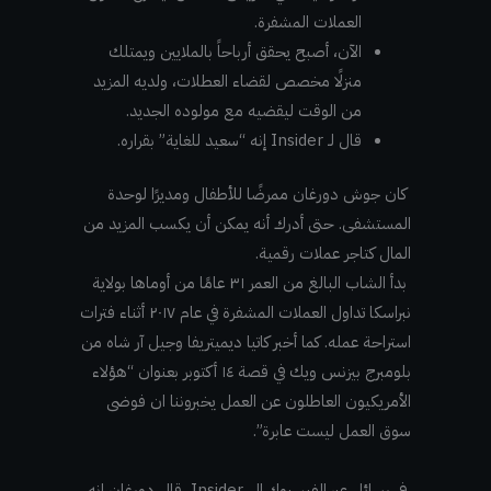
العملات المشفرة.
الآن، أصبح يحقق أرباحاً بالملايين ويمتلك
منزلًا مخصص لقضاء العطلات، ولديه المزيد
من الوقت ليقضيه مع مولوده الجديد.
قال لـ Insider إنه “سعيد للغاية” بقراره.
كان جوش دورغان ممرضًا للأطفال ومديرًا لوحدة
المستشفى. حتى أدرك أنه يمكن أن يكسب المزيد من
المال كتاجر عملات رقمية.
بدأ الشاب البالغ من العمر ٣١ عامًا من أوماها بولاية
نبراسكا تداول العملات المشفرة في عام ٢٠١٧ أثناء فترات
استراحة عمله. كما أخبر كاتيا ديميتريفا وجيل آر شاه من
بلومبرج بيزنس ويك في قصة ١٤ أكتوبر بعنوان “هؤلاء
الأمريكيون العاطلون عن العمل يخبروننا ان فوضى
سوق العمل ليست عابرة”.
في رسائل عبر الفيسبوك إلى Insider، قال دورغان إنه