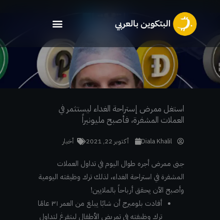
خطي
لى
لمحتوى
استغل ممرض إستراحة الغداء ليستثمر في
العملات المشفرة، فأصبح مليونيراً
Diala Khalil
أكتوبر 22, 2021
أخبار
جنى ممرض أجره طوال اليوم في تداول العملات
المشفرة في استراحة الغداء، لذلك ترك وظيفته اليومية
وأصبح الآن يحقق أرباحاً بالملايين!
أفادت بلومبرج أن شابًا يبلغ من العمر ٣١ عامًا
ترك وظيفته في تمريض الأطفال ليتفرغ لتداول