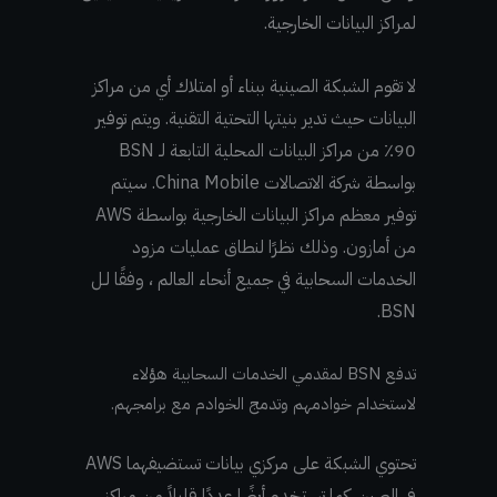
لمراكز البيانات الخارجية.
لا تقوم الشبكة الصينية ببناء أو امتلاك أي من مراكز
البيانات حيث تدير بنيتها التحتية التقنية. ويتم توفير
90٪ من مراكز البيانات المحلية التابعة لـ BSN
بواسطة شركة الاتصالات China Mobile. سيتم
توفير معظم مراكز البيانات الخارجية بواسطة AWS
من أمازون. وذلك نظرًا لنطاق عمليات مزود
الخدمات السحابية في جميع أنحاء العالم ، وفقًا لـل
BSN.
تدفع BSN لمقدمي الخدمات السحابية هؤلاء
لاستخدام خوادمهم وتدمج الخوادم مع برامجهم.
تحتوي الشبكة على مركزي بيانات تستضيفهما AWS
في الصين. كما تستخدم أيضًا عددًا قليلاً من مراكز