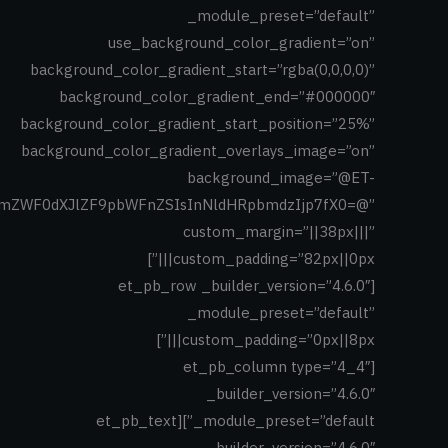
_module_preset=”default”
use_background_color_gradient=”on”
background_color_gradient_start=”rgba(0,0,0,0)”
background_color_gradient_end=”#000000″
background_color_gradient_start_position=”25%”
background_color_gradient_overlays_image=”on”
background_image=”@ET-
9mZWF0dXJlZF9pbWFnZSIsInNldHRpbmdzIjp7fX0=@”
custom_margin=”||38px|||”
custom_padding=”82px||0px|||”]
[et_pb_row _builder_version=”4.6.0″
_module_preset=”default”
custom_padding=”0px||8px|||”]
[et_pb_column type=”4_4″
_builder_version=”4.6.0″
_module_preset=”default”][et_pb_text
_builder_version=”4.6.0″