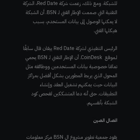
للشبكة. ومع ذلك، زعمت شركة Red Date، الشركة
التقنية التي صممت الإطار الفني لـ BSN. أن الشبكة
لا يمكنها الوصول إلى بيانات المستخدم، بسبب
هيكلها الفني.
الرئيس التنفيذي لشركة Red Date ييفان قال سابقًا
لـموقع CoinDesk. أن الإطار التقني لـ BSN يحمي
تمامًا خصوصية بيانات المستخدمين ووظائفه مثل
المحول الذي يربط المطورين بشكل أفضل بمراكز
البيانات حيث يمكنهم تشغيل العقد وإنشاء
التطبيقات. حتى أنه دعا المتشككين لفحص كود
الشبكة بأنفسهم.
اتصال الصين
يقود جمعية تطوير مشروع ال BSN مركز معلومات