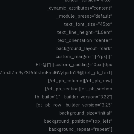
_dynamic_attributes=”content”
_module_preset=”default”
text_font_size=”45px”
text_line_height=”1.6em”
text_orientation=”center”
background_layout=”dark”
custom_margin=”||-7px|||”
custom_padding=”0px||0px|||”]@ET-
ImJlZm9yZSI6IiIsImFmdGVyIjoiIn19@[/et_pb_text]
[/et_pb_column][/et_pb_row]
[/et_pb_section][et_pb_section
fb_built=”1″ _builder_version=”3.22″]
[et_pb_row _builder_version=”3.25″
background_size=”initial”
background_position=”top_left”
background_repeat=”repeat”]