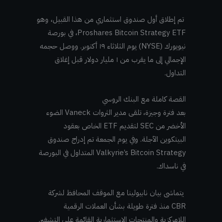
تم إطلاق أول صندوق استثماري من هذا القبيل، وهو
Proshares Bitcoin Strategy ETF، في بورصة
نيويورك (NYSE) يوم الثلاثاء ١٩ أكتوبر. ووصل حجمه
الإجمالي إلى ما يقرب من ١ مليار دولار قبل إغلاق
التداول.
القصة كاملة مع البنك الروسي
بعد فترة وجيزة، تلقى مدير الثروات Vaneck الضوء
الأخضر من SEC لتقديم ETF الخاص بعقود
البيتكوين الآجلة. وفي يوم الجمعة تم إدراج صندوق
Valkyrie’s Bitcoin Strategy المتداول في البورصة
في ناسداك.
يتماشى بيان نابيولينا مع الموقف المحافظ لشركة
CBR منذ فترة طويلة بشأن العملات الرقمية
اللامركزية والمنتجات الاستثمارية القائمة على التشفير.