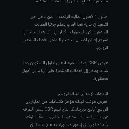
مستثمرو القطاع الخاص في العملات المشفرة.
قانون “الأصول المالية الرقمية”، الذي دخل حيز
التنفيذ في بداية هذا العام، ينظم جزئيًا العملات
المشفرة. لكن المسؤولين أشاروا إلى أن هناك حاجة إلى
تشريع إضافي لضمان التنظيم الشامل لفضاء التشفير
الروسي.
عارض CBR إضفاء الشرعية على تداول البيتكوين وما
شابه. وينظر إلى العملات المشفرة على أنها بدائل أموال
محظورة.
انتقادات توجه إلى البنك الروسي
تعرض موقف البنك مؤخرًا لانتقادات من الملياردير
الروسي أوليغ ديريباسكا الذي اتهم CBR بغض الطرف
عن سوق العملات المشفرة المتنامي، واصفًا سلوكه
بأنه “طفولي” في إحدى منشورات Telegram.
في