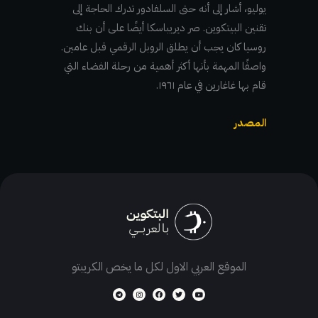
يوليو، أشار إلى أنه حتى السلفادور تدرك الحاجة إلى
تقنين البيتكوين. صر ديريباسكا أيضًا على أن بنك
روسيا كان يجب أن يطلق الروبل الرقمي قبل عامين.
واصفًا المهمة بأنها أكثر أهمية من رحلة الفضاء التي
قام بها غاغارين في عام ١٩٦١.
المصدر
الموقع العربي الاول لكل ما يخص الكريبتو
T
I
F
T
Y
e
n
a
w
o
l
s
c
i
u
e
t
e
t
t
g
a
b
t
u