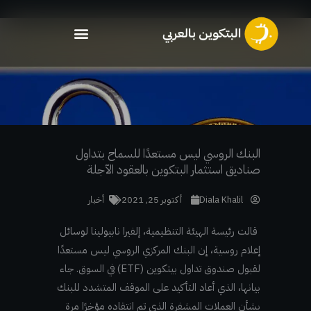
خطي
لى
لمحتوى
البنك الروسي ليس مستعدًا للسماح بتداول
صناديق استثمار البتكوين بالعقود الآجلة
Diala Khalil
أكتوبر 25, 2021
أخبار
قالت رئيسة الهيئة التنظيمية، إلفيرا نابيولينا لوسائل
إعلام روسية، إن البنك المركزي الروسي ليس مستعدًا
لقبول صندوق تداول بيتكوين (ETF) في السوق. جاء
بيانها، الذي أعاد التأكيد على الموقف المتشدد للبنك
بشأن العملات المشفرة الذي تم انتقاده مؤخرًا مرة