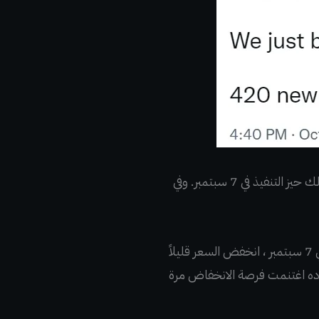
هكذا وقد أصبحت البتكوين مناقصة قانونية إلى جانب الدولار الأمريكي، حيث دخل القانون الخاص بذلك حيز التنفيذ في 7 سبتمبر. وفي
في 7 سبتمبر ، انخفض السعر قليلاً
استفادة من الإنخفاض وشراء (150 بتكوين). في 20 سبتمبر ، قال Bukele إن بلاده اغتنمت فرصة الانخفاض مرة