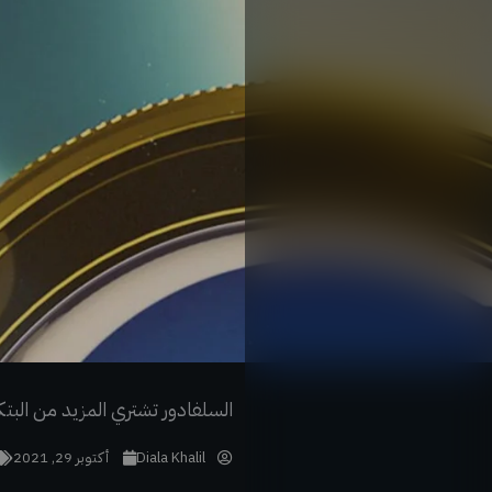
خطي
لى
لمحتوى
السلفادور تشتري المزيد من البتكوين: 420 BTC أُضيفت إلى خزين
Diala Khalil
أكتوبر 29, 2021