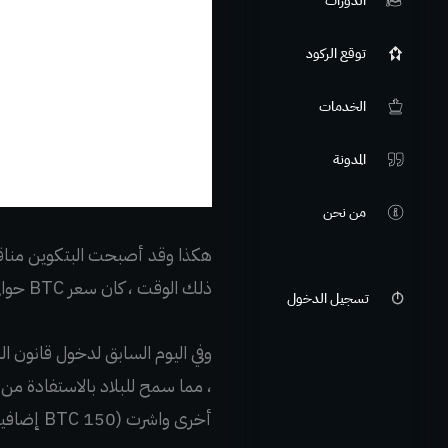
الدورات
توقع الركود
الخدمات
المدونة
من نحن
ذلك الوقت ، كان سعر BTC حوالي 46000 دولار.
تسجيل الدخول
وفي اليوم السابق لدخول قانون البتكو
أخرى واشرت (150 BTC إضافية) ، مضيفًا ، “تمتلك السلفادور الآن 700 عملة.”