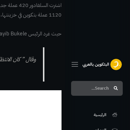
اشترت السلف
1120 عملة بتكوين في خزينتها، تبلغ قيمتها حاليًا أكثر من 68 مليون دولار.
حيث غرد الرئيس Nayib Bukele عبر صفحته الرسمية على تويتر
وقال ”
كان الانتظار 
Search
Search
الرئيسية