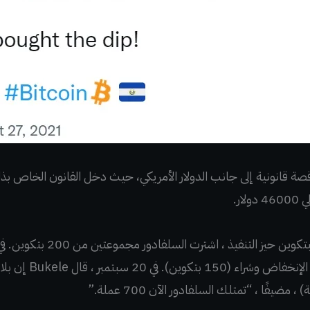
ين حيز التنفيذ ، اشترت السلفادور مجموعتين من 200 بتكوين.
، مما سمح للبلاد بال