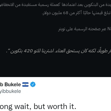
ادور 420 عملة جديدة من البتكوين بعد اعتمادها كعملة رسمية مستفيدة من الانخ
طويلًا، لكنه كان يستحق العناء. اشترينا للتو 420 بتكوين “.