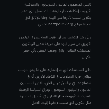
ناقش المنظمون الماليون السويديون والمفوضية
الأوروبية إمكانية حظر طريقة إثبات العمل التي تدعم
بتكوين بسبب تأثيرها على البيئة وفقا للوثائق التي
نشرها موقع netzpolitik.org الالماني.
ويأتي هذا الكشف بعد أن اقترب المشرعون في البرلمان
الأوروبي من تمرير قيود على طريقة تعدين البيتكوين
المتعطشة للطاقة، والتي وصفها البعض بأنها حظر
بتكوين.
تظهر المستندات التي تم إصدارها على ما يبدو بموجب
قوانين حرية المعلومات في الاتحاد الأوروبي أنه في
اجتماع عقد في نوفمبر/تشرين الثاني، ناقش المنظمون
الماليون والبيئيون السويديون وذراع السياسة الرقمية
للمفوضية الأوروبية حظر التداول في الأصول المشفرة
مثل بتكوين التي تستخدم تقنية إثبات العمل.