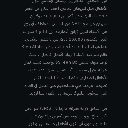
من المنطقي ، بالنظر إلى الهيجان الإعلامي حول
الأطفال مثل البريطاني بنيامين أحمد البالغ من العمر
12 عاما ، الذي حقق أكثر من 400،000 دولار في
شهرين من بيع NFTs من الحيتان المنقطة ، أو زوج
من الأشقاء الذين تتراوح أعمارهم بين 14 و 9 سنوات
الذين يكسبون 30،000 دولار شهريا تعدين بيتكوين.
هذا هو العالم الذي نشأ فيه الجيل Z و Gen Alpha:
عالم يتم فيه الإشادة برواد الأعمال كأبطال ، حيث
توجد مجلة تسمى Teen Bo$$ ،وحيث كسب المال
هواية. يقول سيريدو: “أنا مفتون بمدى تقدم هؤلاء
الأطفال الصغار في هذه التقنيات الناشئة”. لكنها
تضيف: “مهمتنا هي مساعدتهم على التنقل في العالم
الذي سيرثونه، عالم لا نفهمه ولن نكون هنا لرؤيته
من السابق لأوانه معرفة ما إذا كان Web3 هو الحل.
لكن نجاح روبرتس ومعلمين آخرين يراهنون على
ذلك، ويريدون أن يكون الأطفال مستعدين. وتقول: