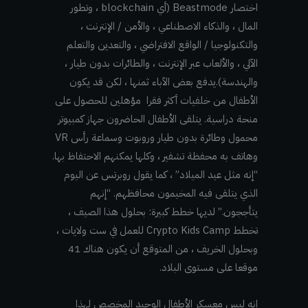
اختصار Beastmode (أي blockchain ، وتطور
المال ، والذكاء الاصطناعي ، والأمن / الإنترنت ،
والتكنولوجيا / الواقع الافتراضي ، والتعدين والتعلم
الآلي ، والألعاب عبر الإنترنت ، والطائرات بدون طيار ،
والهندسة).يدفع بعض الآباء ثمنها ، لكن قد يكون
الأطفال من خلفيات أكثر فقرا مؤهلين للحصول على
منحة دراسية. يتلقى الأطفال الحاضرون جهاز كمبيوتر
محمول وطائرة بدون طيار وروبوت وسماعة رأس VR
وهاتف به محفظة تشفير ، وكلها يمكنهم الاحتفاظ بها.
“إنه مثل عيد الميلاد” ، كما يقول روبرتس عن اليوم
الذي يتلقى فيه المخيمون محافظهم. “إنهم
يتأججون.” لديها خطط كبيرة: بحلول هذا الصيف ،
تخطط Crypto Kids Camp للعمل في ست ولايات ،
وبحلول الخريف ، من المتوقع أن يكون هناك 41
موقعا على مستوى البلاد.
إنه ليس معسكر الأطفال الوحيد المخصص لهذا