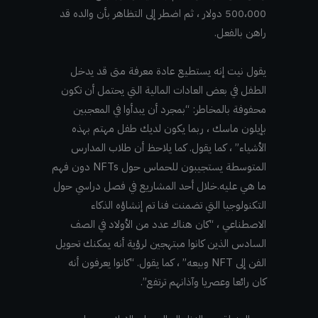
500،000 دولار ، ثم اضطر إلى التظاهر بأن والده قد
راهن بالفعل.
يقول نيت إنه يستطيع عادة معرفة متى قد يدخل
الطفل في بعض العادات المالية التي يحتمل أن تكون
محفوفة بالمخاطر: “بمجرد أن يبدأوا في المعجبين
بإيلون ماسك ، ربما يكون لديك طفل مهتم بهذه
الأشياء” ، كما يقول. كما يلاحظ أن طلاب المدارس
المتوسطة يستجيبون للحماس حول NFTs دون فهم
ما هي عليه.خلال أحد المشاريع في فصل دراسي حول
التكنولوجيا التي تضمنت فنا تم إنشاؤه الذكاء
الاصطناعي ، “كان هناك عدد من الأولاد في الصف
السادس الذين كانوا مبتهجين لرؤية أنه يمكنك تحويل
الفن إلى NFT وبيعه” ، كما يقول. “كانوا يعرفون أنه
كان رائعا وعصريا وآذانهم ترتفع”.