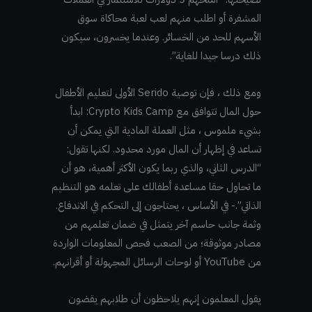
المشفرة أو اطلب منهم لعب لعبة محاكاة سوق
الأسهم للحد من الخسائر. وعندما يخسرون، سيكون
ذلك درسا جيدا للغاية”.
ومع ذلك ، فإن توصية Serido الأولى لتعليم الأطفال
حول المال تتوافق مع Crypto Kids Camp: ابدأ
بشيء ملموس ، مثل العملة المادية التي يمكن أن
تساعد في إظهار أن المال مورد محدود. لكنها تقول:
“الدرس الثاني، والذي ربما يكون الأكثر أهمية، هو أن
ما تحاول حقا مساعدة أطفالك على تعلمه هو التنظيم
الذاتي”.- في الأساس ، يحتاجون إلى التحكم في الاندفاع.
وثمة جانب حاسم آخر يتمثل في ضمان تعلمهم من
مصادر موثوقة؛ من الصعب فحص المعلومات الواردة
من YouTube أو لوحات الرسائل المجهولة أو أقرانهم.
يقول المعلمون إنهم يلاحظون أن طلابهم يقضون