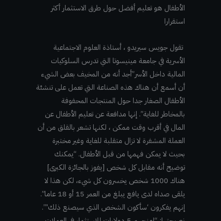
الأطفال هو تعليم أفضل حول طرق الاستثمار أكثر
استقرارا
تقول جويس سيريدو ، أستاذة العلوم الاجتماعية
الأسرية في جامعة مينيسوتا التي تدرس السلوكيات
المالية داخل الأسر”أجد أنه من المخيف بعض الشيء
أن أسمع أن هناك هذه الصناعة التي تعمل على تنشئة
الأطفال الصغار جدا حول المنتجات المحفوفة
بالمخاطر للغاية”. إنها مدافعة عن تعليم الأطفال عن
المال في أقرب وقت ممكن ، لكنها تشعر بالقلق من أن
العملة المشفرة لا تزال متقلبة للغاية وغير مختبرة
بحيث لا يمكن فهمها من قبل الأطفال. “يمكنك
توضيح أنه مقابل كل شخص [يفوز بالجائزة الكبرى]
هناك 1000 شخص يخسرون كل شيء، لكن هذا لا
يلقى صداه لدى يافع يبلغ من العمر 15 أو 18 عاما”.
إنهم يفكرون ‘سأكون الشخص الذي سيصنع ذلك'”.
نصيحتها: “امنحهم 5 دولارات للاستثمار في العملات