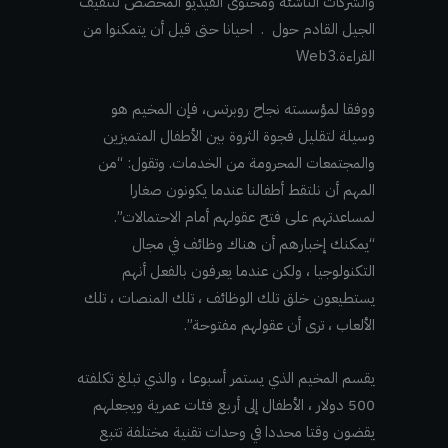
والشركات الناشئة ومحتوى الفيديو المخصص لتثقيف
الجيل القادم حول . احيانا حتى قيل أن يتمكنوا من
القراءة.Web3
ووفقا لمؤسسته نجاح روبرتس، فإن المخيم هو
وسيلة لتقليل فجوة الثروة بين الأطفال المتميزين
والمجتمعات المحرومة من الخدمات. وتقول: “من
المهم أن نلتقط أطفالنا عندما يكونون صغارا
لمساعدتهم على فتح عقولهم أمام الاحتمالات”.
“يمكنك إخبارهم أن هناك وظائف في مجال
التكنولوجيا ، ولكن عندما يعرفون بالفعل أنهم
يستطيعون خلق تلك الوظائف ، تلك المنصات ، تلك
الألعاب ، ترى أن عقولهم مفتوحة”.
يقسم المخيم الذي يستمر أسبوعا ، والذي تبلغ تكلفته
500 دولار ، الأطفال إلى أربع فئات عمرية ويجعلهم
يقضون وقتا محددا في وحدات تقنية مختلفة تتبع