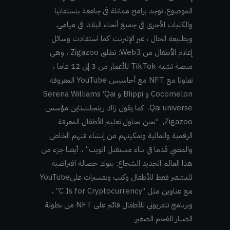
الموضوع. توجد برامج مماثلة في جامعة بنسلفانيا
والكليات الأخرى في جميع أنحاء البلاد. في ميامي.
وبطبيعة الحال ، عبر الإنترنت. كما استفادت وسائل
إعلام الأطفال من Web3: تطلق Zigazoo ، وهي
منصة تشبه TikTok للأعمار من 3 إلى 12 عاما ،
تعاونا مع NFT مع أحاسيس YouTube المعروفة
Cocomelon و Blippi و Serena Williams ‘Qai
Qai universe. كما يقول زاك رينجلشتاين مؤسس
Zigazoo, “نحن نحاول تعليم الأطفال المعرفة
الرقمية والمالية وتمكينهم من إنشاء فنهم الخاص
والمضي قدما في بناء مستقبل الويب” ،. أيضا جزء من
هذا العالم الجديد الشجاع: بنوك حصالة افتراضية
للتشفير فقط للأطفال وكتب وتفسيرات علىYouTube
مع عناوين مثل “C Is for Cryptocurrency” ،
وبرنامج تلفزيوني للأطفال قائم على NFT من بطولة
الصبار الفخم الصغير.