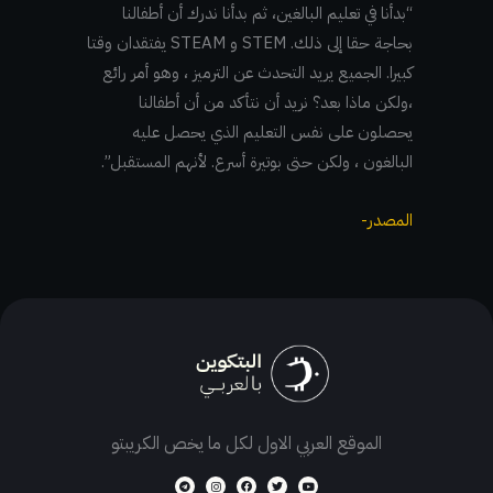
“بدأنا في تعليم البالغين، ثم بدأنا ندرك أن أطفالنا
بحاجة حقا إلى ذلك. STEM و STEAM يفتقدان وقتا
كبيرا. الجميع يريد التحدث عن الترميز ، وهو أمر رائع
،ولكن ماذا بعد؟ نريد أن نتأكد من أن أطفالنا
يحصلون على نفس التعليم الذي يحصل عليه
البالغون ، ولكن حتى بوتيرة أسرع. لأنهم المستقبل”.
المصدر-
الموقع العربي الاول لكل ما يخص الكريبتو
T
I
F
T
Y
e
n
a
w
o