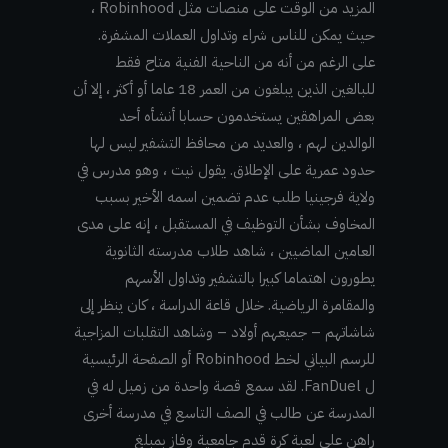
المزيد من الوقت على منصات مثل Robinhood ،
حيث يمكن للناس شراء وتداول العملات المشفرة.
على الرغم من أنه من الناحية الفنية متاح فقط
للبالغين الذين يبلغون من العمر 18 عاما أو أكثر ، إلا أن
بعض المراهقين يستخدمون حسابا أنشأه أحد
الوالدين لهم ، والعديد من محافظ التشفير ليس لها
حدود عمرية على الإطلاق. يقول نيت ، وهو مدرس في
ولاية فرجينيا طلب عدم تضمين اسمه الأخير بسبب
المخاوف بشأن التوظيف في المستقبل ، إنه على مدى
العامين الماضيين ، شاهد طلاب مدرسته الثانوية
يطورون اهتماما كبيرا بالتشفير وتداول الأسهم
والمقامرة الرياضية. خلال قاعة الدراسة ، كان ينظر إلى
شاشاتهم – جميعهم أولاد – وشاهد التقلبات المزاجية
للرسم البياني لخط Robinhood أو الصفحة الرئيسية
ل FanDuel. لقد سمع قصة واحدة من زميل له في
المدرسة عن طالب في الصف التاسع في مدرسة أخرى
راهن على لعبة كرة قدم جامعية وفاز بمبلغ