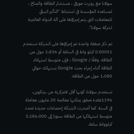
سولانا مع روبرت مورفي ، مستشار الطاقة والمناخ ،
لمساعدة المؤسسة في استنباط “التأثير البيئي
للمعاملات التي يتم إجراؤها على آلة الدولة العالمية
لشركة سولانا”.
تم ذكر صفقة واحدة تم إجراؤها على الشبكة تستخدم
0.00051 كيلو واط في الساعة أو 1،836 جول من
الطاقة. وفقًا لـ Google ، فإن متوسط استهلاك
الطاقة أثناء إجراء بحث Google يستهلك حوالي
1،080 جول من الطاقة.
تستخدم سولانا، كونها أقل لامركزية من بيتكوين،
1196عقدة تحقق يمكنها معالجة 20 مليون معاملة
في السنة. كما أصدرت الشبكة إحصاءات جديدة تحدد
متوسط استهلاكها من الطاقة سنويا إلى 3،186،000
كيلوواط ساعة.