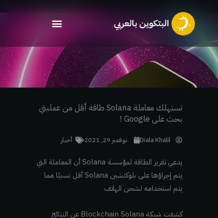
خطي
لى
لمحتوى
تستهلك معاملة Solana طاقة أقل من عمليتي
بحث على Google !
Diala Khalil
نوفمبر 29, 2021
أخبار
يدعي تقرير الطاقة لمؤسسة Solana أن المعاملة التي
يتم إجراؤها على بلوكتشين Solana أقل نسبيًا مما
يتم استخدامه لشحن الهاتف
كشفت شبكة Blockchain Solana عن النتائج