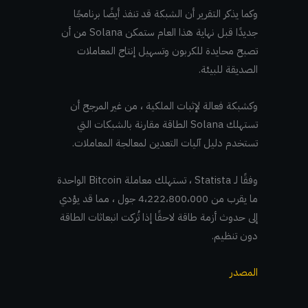
وكما يذكر التقرير أن الشبكة قد تنفذ أيضًا برنامجًا
جديدًا قبل نهاية هذا العام ستمكن Solana من أن
تصبح محايدة للكربون وتسهيل إنتاج المعاملات
الصديقة للبيئة.
وكشبكة فعالة لإثبات الملكية ، من غير المرجح أن
تستهلك Solana الطاقة مقارنة بالشبكات التي
تستخدم دليل آليات التعدين لمعالجة المعاملات.
وفقًا لـ Statista ، تستهلك معاملة Bitcoin الواحدة
ما يقرب من 4،222،800،000 جول ، مما قد يؤدي
إلى حدوث أزمة طاقة لاحقًا إذا تُركت انبعاثات الطاقة
دون تنظيم.
المصدر