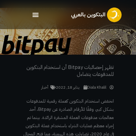
خطي
لى
لمحتوى
تظهر إحصائيات Bitpay أن استخدام البتكوين
للمدفوعات يتضاءل
Diala Khalil
يناير 18, 2022
أخبار
انخفض استخدام البتكوين كعملة رقمية للمدفوعات
بشكل كبير، وفقًا للأرقام الصادرة عن Bitpay، أحد
معالجات مدفوعات العملة المشفرة الرائدة. بينما تم
إجراء معظم عمليات الشراء باستخدام عملة البتكوين
في عام 2020، تضاءلت هذه الهيمنة، مما فتح المجال