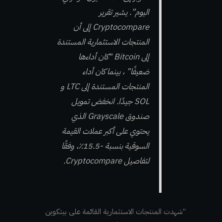
اليوم”. يشير تقرير
Cryptocompare إلى أن
المنتجات الاستثمارية المستندة
إلى Bitcoin “كان أداءها
ضعيفًا”
، بينما كان أداء
المنتجات المستندة إلى LTC و
SOL جيدًا. انخفض تمويل
صندوق Grayscale الذي
يحتوي على أكبر عملات القيمة
السوقية بنسبة -15.5٪، وفقًا
لتفاصيل Cryptocompare.
“شهدت المنتجات الاستثمارية القائمة على بيتكوين