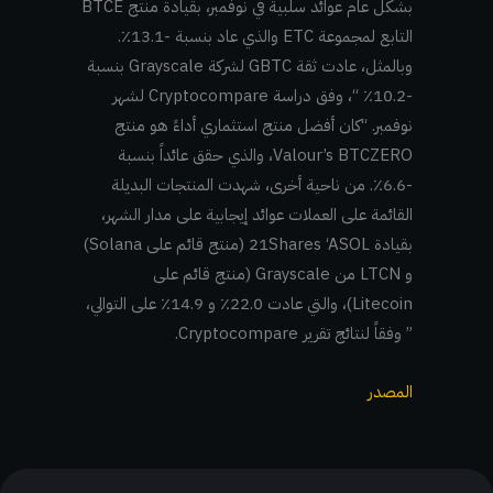
بشكل عام عوائد سلبية في نوفمبر، بقيادة منتج BTCE
التابع لمجموعة ETC والذي عاد بنسبة -13.1٪.
وبالمثل، عادت ثقة GBTC لشركة Grayscale بنسبة
-10.2٪ “، وفق دراسة Cryptocompare لشهر
نوفمبر. “كان أفضل منتج استثماري أداءً هو منتج
Valour’s BTCZERO، والذي حقق عائداً بنسبة
-6.6٪. من ناحية أخرى، شهدت المنتجات البديلة
القائمة على العملات عوائد إيجابية على مدار الشهر،
بقيادة 21Shares ‘ASOL (منتج قائم على Solana)
و LTCN من Grayscale (منتج قائم على
Litecoin)، والتي عادت 22.0٪ و 14.9٪ على التوالي،
” وفقاً لنتائج تقرير Cryptocompare.
المصدر