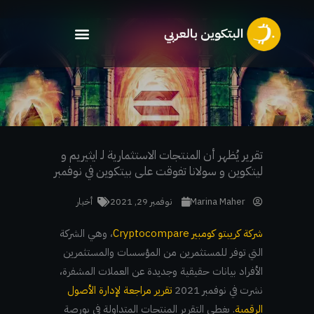
خطي
لى
لمحتوى
تقرير يُظهر أن المنتجات الاستثمارية لـ ايثيريم و
ليتكوين و سولانا تفوقت على بيتكوين في نوفمبر
Marina Maher
نوفمبر 29, 2021
أخبار
شركة كريبتو كومبير Cryptocompare
، وهي الشركة
التي توفر للمستثمرين من المؤسسات والمستثمرين
الأفراد بيانات حقيقية وجديدة عن العملات المشفرة،
نشرت في نوفمبر 2021
تقرير مراجعة لإدارة الأصول
الرقمية
. يغطي التقرير المنتجات المتداولة في بورصة