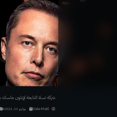
خطي
لى
لمحتوى
شركة تسلا التابعة لإيلون ماسك باعت 75٪ من مخزونها من 
Diala Khalil
يوليو 21, 2022