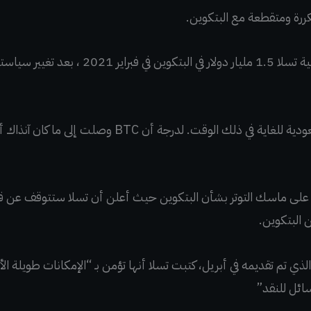
ررة ومتقطعة مع البتكوين.
استثمرت شركة السيارات الكهربائية تسلا 1.5 مليار د
كان ينظر إليها على أنها حركة صعودية للغاية في ذلك الوقت
 ذلك، في مايو 2021 ، بدا على ماسك التوتر بشأن البتكوين حيث أعلن أن تسلا ستتوقف
 البتكوين.
تقرير الربع الأول لعام 2022 ، الذي تم تقديمه في أبريل، كتبت تسلا أنها تؤمن بـ “الإمكانات
سائل للنقد”