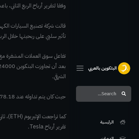
وفقا لتقرير أرباح الربع الثاني، باعت شركة تسلا 75٪ من البتكوين الخاص بها ب
قالت شركة تصنيع السيارات الكه
تأثير سلبي على ربحيتها خلال الربع الثاني، عندما سجل
تفاعل سوق العملات المشفرة مع ال
الشرقي.
Search
Search
حيث كان يتم تداوله عند 23,078.18 دولار في وقت كتابة هذا التقرير، بانخفاض 2.5٪ في الساعة الأخيرة، وفقا ل CoinMarketCap.
الرئيسية
تقرير أرباح Tesla.
الدورات