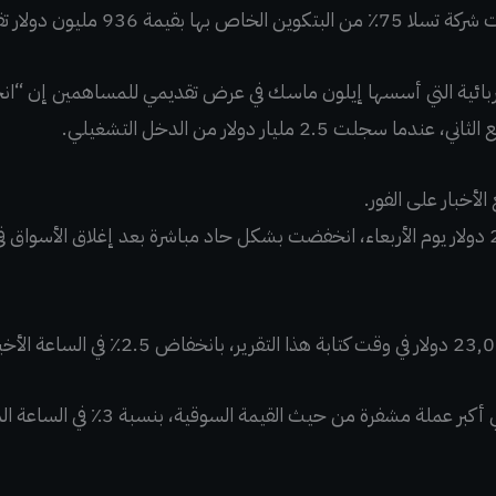
قيمة 936 مليون دولار تقريباً.
ربائية التي أسسها إيلون ماسك في عرض تقديمي للمساهمين إن “انخ
ت 2.5 مليار دولار من الدخل التشغيلي.
أخبار على الفور.
كما تراجعت الإثيريوم (ETH)، ثاني أكبر عم