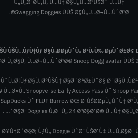
Ù„Ù„ØªØ­Ù‚Ù‚ Ù…Ù† Ø§Ù„Ù…Ø²ÙŠØ¯ Ù…Ù†
Swagging Doggies ÙÙŠ Ø§Ù„Ù…Ø¬Ù…ÙˆØ¹Ø©.
ŠÙ ÙŠÙ…ÙƒÙ†Ùƒ Ø§Ù„Ø­ØµÙˆÙ„ Ø¹Ù„Ù‰ ØµÙˆØ±Ø© 
Ø·Ù„Ø§Ù‚ Ù…Ø¬Ù…ÙˆØ¹Ø© Snoop Dogg avatar ÙÙŠ 
ÙˆÙ„Ø¦Ùƒ Ø§Ù„Ø°ÙŠÙ† Ø§Ø´ØªØ±ÙˆØ§ Ø¨Ø§Ù„ÙØ¹
Ù…Ø«Ù„ Snoopverse Early Access Pass Ùˆ Snoop Par
ˆ SupDucks Ùˆ FLUF Burrow ØŒ Ø³ÙŠØ­ØµÙ„ÙˆÙ† Ø
´Ø§Ø¡ Doggies Ù‚Ø¨Ù„ 24 Ø³Ø§Ø¹Ø© Ù…Ù† Ø§Ù„Ø
 Ø¥Ù†Ø´Ø§Ø¡ ÙƒÙ„ Doggie ÙˆØ¨ÙŠØ¹Ù‡ Ù…Ù‚Ø§Ø¨Ù„