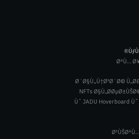
ÙƒÙ
ØªÙ… Ø¥
Ø¨Ø§Ù„Ù†Ø³Ø¨Ø© Ù„Ø£
NFTs Ø§Ù„Ø­ØµØ±ÙŠØ© 
Ùˆ JADU Hoverboard Ù
Ø³ÙŠØªÙ…