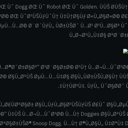
Œ Ùˆ Dogg ØŒ Ùˆ Robot ØŒ Ùˆ Golden. ÙÙŠ Ø­ÙŠÙ
¹Ø© ØŒ ÙˆØ³ÙŠÙƒÙˆÙ† Ù‡Ù†Ø§Ùƒ Ø«Ù„Ø§Ø«Ø© Ø£
µÙ…Ù…Ø© Ø¨Ø´ÙƒÙ„ ÙØ±ÙŠØ¯ Ù…Ø¹ Ø³Ù…Ø§Øª Ù
Ù„Ø¬Ø¹Ù„Ù‡Ø§ ØªØ¨Ø±Ø
Ù„Ù…Ø®Ø¯Ø±Ø§Øª” Ø¹Ø¨Ø§Ø±Ø© Ø¹Ù† Ù…Ø¬Ù…ÙˆØ¹
Ø© Ø§Ù„ØªÙŠ ØµÙ…Ù…Ù‡Ø§ Ø§Ù„ÙØ±ÙŠÙ‚Ø§Ù† ÙÙŠ
Ù†ÙØ³Ù‡. ÙƒÙ„ ÙˆØ§Ø­Ø¯ 
§Ù„Ø£ÙØªØ§Ø± Ø§Ù„ÙƒÙ„Ø§Ø³ÙŠÙƒÙŠ Ø£Ùˆ Ø§Ù„Ø
©” Ù‡ÙŠ Ù…Ø¬Ù…ÙˆØ¹Ø© Ù…Ù† Doggies Ø§Ù„ØªÙŠ
ØªØ§Ø±ÙŠØ® Snoop Dogg. Ù…Ù† Ø®Ù„Ø§Ù„ Ù‡Ø°Ù‡ 