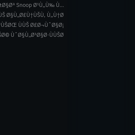
Ø§Øª Snoop Ø¹Ù„Ù‰ Ù…
ÙŠ Ø§Ù„Ø£Ù†ÙŠÙ‚ Ù„Ù†Ø
³ÙŠØŒ ÙÙŠ Ø£Ø¬ÙˆØ§Ø¡
© ÙˆØ§Ù„Ø¹Ø§Ø·ÙÙŠØ©.