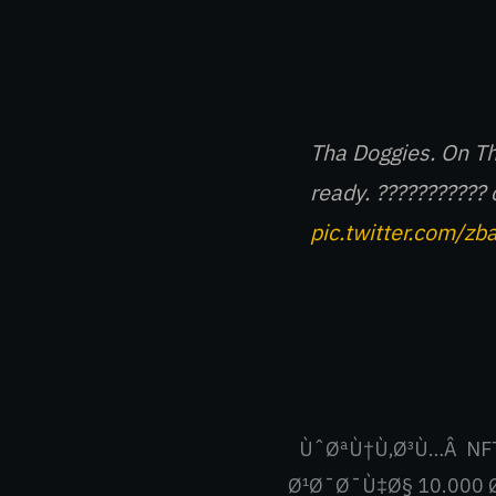
Tha Doggies. On T
ready. ??????????? 
pic.twitter.com/z
ÙˆØªÙ†Ù‚Ø³Ù…Â NF
Ø¹Ø¯Ø¯Ù‡Ø§ 10.000 