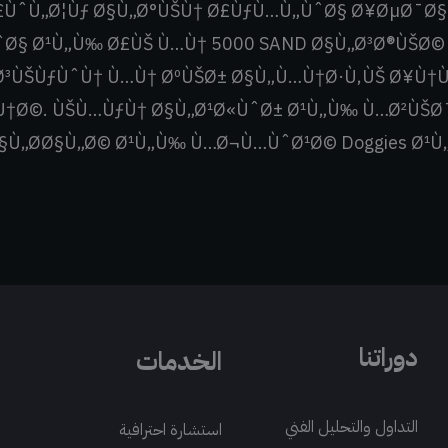
ÙˆÙ„Ø¦Ùƒ Ø§Ù„Ø°ÙŠÙ† Ø£ÙƒÙ…Ù„ÙˆØ§ Ø¥ØµØ¯Ø§Ø
ˆØ§ Ø¹Ù„Ù‰ Ø£ÙŠ Ù…Ù† 5000 SAND Ø§Ù„Ø³Ø®ÙŠØ
³ÙŠÙƒÙˆÙ† Ù…Ù† ØºÙŠØ± Ø§Ù„Ù…Ù†Ø·Ù‚ÙŠ Ø¥Ù†Ù
†Ø©. ÙŠÙ…ÙƒÙ† Ø§Ù„Ø¹Ø«ÙˆØ± Ø¹Ù„Ù‰ Ù…Ø²ÙŠØ¯
§Ù„Ø­Ø§Ù„Ø© Ø¹Ù„Ù‰ Ù…Ø¬Ù…ÙˆØ¹Ø© Doggies Ø¹Ù„Ù
دوراتنا
الخدمات
التداول والتحليل الفني
استشارة احترافية