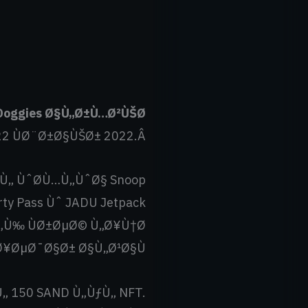
Doggies Ø§Ù„Ø±Ù…Ø²ÙŠØ©
22 ÙØ¨Ø±Ø§ÙŠØ± 2022.Â
Ù„ ÙˆØ­Ù…Ù„ÙˆØ§ Snoop
ty Pass Ùˆ JADU Jetpack
¹Ù„Ù‰ ÙØ±ØµØ© Ù„Ø¥Ù†Ø
¥ØµØ¯Ø§Ø± Ø§Ù„Ø¹Ø§Ù… .
 150 SAND Ù„ÙƒÙ„ NFT.