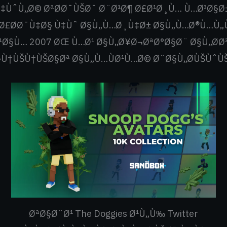
‡ÙˆÙ„Ø© ØªØ­Ø¯ÙŠØ¯ Ø¨Ø¹Ø¶ Ø£Ø¹Ø¸Ù… Ù…Ø³Ø§Ø±
 Ø£Ø­Ø¯Ù‡Ø§ Ù‡Ùˆ Ø§Ù„Ù…Ø¸Ù‡Ø± Ø§Ù„Ù…Ø®Ù…Ù„
Ø¹Ø§Ù… 2007 ØŒ Ù…Ø¹ Ø§Ù„Ø¥Ø¬ØªØ°Ø§Ø¨ Ø§Ù„Ø­Ø
Ù†ÙŠÙ†ÙŠØ§Øª Ø§Ù„Ù…ÙØ¹Ù…Ø© Ø¨Ø§Ù„Ø­ÙŠÙˆÙŠØ
ØªØ§Ø¨Ø¹ The Doggies Ø¹Ù„Ù‰ Twitter