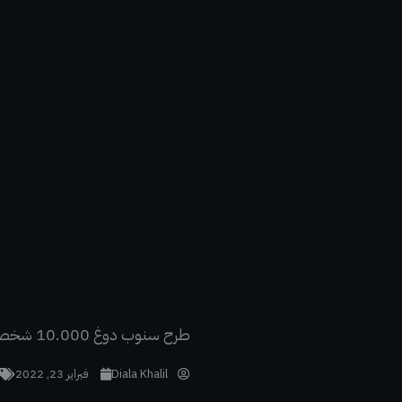
خطي
لى
لمحتوى
طرح سنوب دوغ 10.000 شخصية NFTs للعب في Sandbox – إحصل على Doggie الفريدة خاصتك
Diala Khalil
فبراير 23, 2022