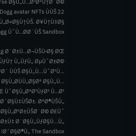
erse Ø§Ù„Ù…Ø³ØªÙ†Ø¯Ø©
gg avatar NFTs ÙÙŠ 22
§Ù„Ø«Ø§Ù†ÙŠ. Ø¥Ù†Ù‡Ø§
gg ÙˆÙ…Ø­Ø¨ÙŠ Sandbox.
gg Ø¨Ø±Ù…Ø¬ÙŠÙ‹Ø§ ØŒ
…ÙƒÙ† Ù„ÙƒÙ„ ØµÙˆØ±Ø©
¹Ø¨ ÙÙŠ Ø§Ù„Ù…ÙˆØ³Ù…
Ø§Ù„Ø­ÙÙ„Ø§Øª Ø§Ù„Ù…
 ÙˆØ§Ù„ØªØ³ÙƒØ¹ Ù…Ø¹
…Ø´Ø§Ù‡ÙŠØ±. ØªØ®ÙŠÙ„
e Ø§Ù„ØºØ±ÙŠØ¨Ø© Ø£Ùˆ
ŠØ±Ù‡ Ø¨Ø§Ù„ÙƒØ§Ù…Ù„
Ø¯Ø§Ø®Ù„ The Sandbox!