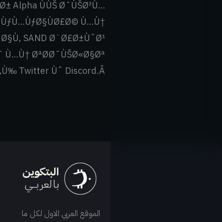
± Alpha ÙÙŠ Ø¯ÙŠØ³Ù…
© ÙƒÙ…ÙƒØ§ÙØ£Ø© Ù…Ù†
Ø§Ù‚ SAND Ø¨Ø£Ø±ÙˆØ¹
 Ù…Ù† ØªØ­Ø¯ÙŠØ«Ø§Øª
‰ Twitter Ùˆ Discord.
Â
الموقع العربي الاول لكل ما