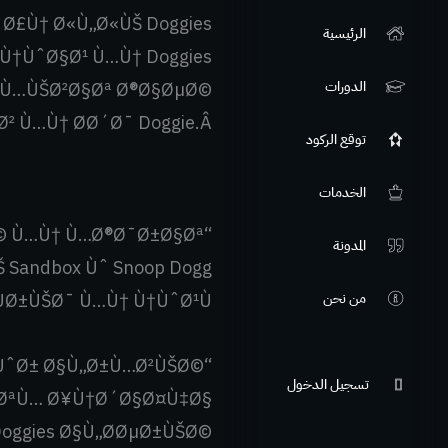
† Ø£Ù† Ø«Ù„Ø«ÙŠ Doggies
الرئيسية
Ù†ÙˆØ§Ø¹ Ù…Ù† Doggies
الدورات
ˆÙ…ÙŠØ²Ø§Øª Ø®Ø§ØµØ©
² Ù…Ù† Ø­Ø´Ø¯ Doggie.Â
توقع الركود
الخدمات
Ø© Ù…Ù† Ù…Ø®Ø¯Ø±Ø§Øª
المدونة
 Sandbox Ùˆ Snoop Dogg
ÙØ±ÙŠØ¯ Ù…Ù† Ù†ÙˆØ¹Ù‡.
من نحن
µÙˆØ± Ø§Ù„Ø±Ù…Ø²ÙŠØ©
تسجيل الدخول
 ØªÙ… Ø¥Ù†Ø´Ø§Ø¤Ù‡Ø§
Doggies Ø§Ù„Ø­ØµØ±ÙŠØ©