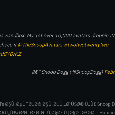
ha Sandbox. My 1st ever 10,000 avatars droppin 2
checc it
@TheSnoopAvatars
#twotwotwentytwo
bad8YDrKZ
â€” Snoop Dogg (@SnoopDogg)
Febr
Ts Ø§Ù„ØµÙˆØ±Ø© Ø§Ù„Ø±Ù…Ø²ÙŠØ© Ù„Ù€ Snoop D
Ø¥Ù„Ù‰ Ø³Ø¨Ø¹ Ø·Ø¨Ù‚Ø§Øª Ù†Ø§Ø¯Ø±Ø© – Human Ø