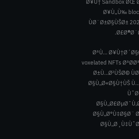
Ø¥Ù† Sandbox ØŒ 
Ø¥Ù„Ù‰ bloc
ÙØ¨Ø±Ø§ÙŠØ± 202
Ø£Ø®Ø¨Ø
ØªÙ… Ø¥Ù†Ø´Ø§Ø
voxelated NFTs ØªØ
Ø±Ù…Ø²ÙŠØ© ÙØ
Ø§Ù„Ø«Ø§Ù†ÙŠ Ù…
ÙˆØ
Ø§Ù„Ø£ØµØ¯Ù‚Ø
Ø§Ù„Ø°Ù‡Ø§Ø¨ Ø
Ø§Ù„Ø¸Ù‡ÙˆØ