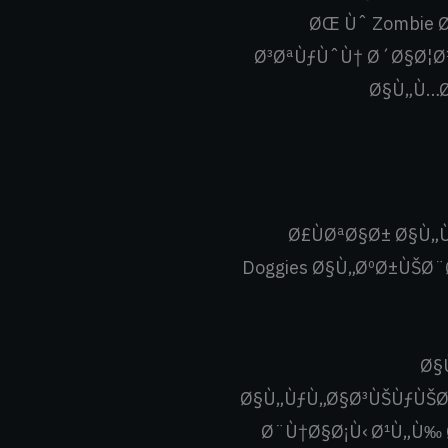
ØŒ Ùˆ Zombie Ø
Ø³ØªÙƒÙˆÙ† Ø´Ø§Ø¦Ø
Ø§Ù„Ù…Ø
“Ø£ÙØªØ§Ø± Ø§
Doggies Ø§Ù„ØºØ±ÙŠØ¨
“Ø
Ø§Ù„ÙƒÙ„Ø§Ø³ÙŠÙƒÙŠØ
Ø¨Ù†Ø§Ø¡Ù‹ Ø¹Ù„Ù‰ 