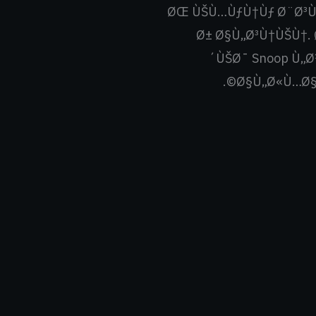
ØŒ ÙŠÙ…ÙƒÙ†Ùƒ Ø¨Ø³Ù
Ø± Ø§Ù„Ø³Ù†ÙŠÙ†.
´ÙŠØ¯ Snoop Ù„
Ø§Ù„Ø«Ù…Ø§