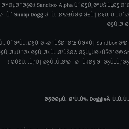
 Ø¥ØµØ¯Ø§Ø± Sandbox Alpha ÙˆØ§Ù„ØªÙŠ Ù„Ø§ 
¬Ø¨Ùˆ
Snoop Dogg
Ø¨Ù…Ø¹Ø±ÙØ© Ø£Ù† Ø§Ù„Ù…ÙˆØ³
Ø§Ù„Ø·Ø
„Ù…ÙˆØ³Ù… Ø§Ù„Ø¬Ø¯ÙŠØ¯ØŒ ÙØ¥Ù† Sandbox Ø³Ø
§Ù„ØµÙˆØ± Ø§Ù„Ø±Ù…Ø²ÙŠØ© Ø§Ù„ÙØ±ÙŠØ¯Ø© Sn
ÙŠÙ…ÙƒÙ† Ø§Ù„Ù„Ø¹Ø¨ Ø¨Ù‡Ø§ Ø¨Ø§Ù„ÙƒØ§Ù…
Ø§Ø­ØµÙ„ Ø¹Ù„Ù‰ DoggieÂ Ù„Ù„