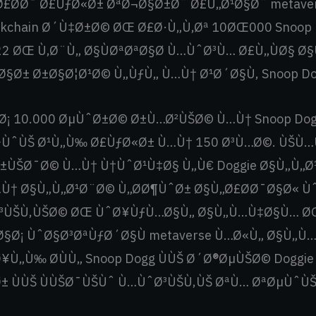
Ø£Ø­Ø¯ Ø£ÙƒØ«Ø± ØªØ¬Ø§Ø±Ø¨ Ø£Ù„Ø¹Ø§Ø¨ metav
kchain Ø´Ù‡Ø±Ø© ØŒ Ø£Ø·Ù„Ù‚Øª 10ØŒ000 Snoop Do
2 ØŒ Ù‚Ø¨Ù„ Ø§ÙØªØªØ§Ø­ Ù…ÙˆØ³Ù… Ø£Ù„ÙØ§ Ø
§Ø± Ø±Ø§Ø¦Ø¹Ø© Ù„ÙƒÙ„ Ù…Ù† Ø¹Ø´Ø§Ù‚ Snoop Do
¡ 10.000 ØµÙˆØ±Ø© Ø±Ù…Ø²ÙŠØ© Ù…Ù† Snoop Do
­ØªÙˆÙŠ Ø¹Ù„Ù‰ Ø£ÙƒØ«Ø± Ù…Ù† 150 Ø³Ù…Ø©. ÙŠÙ
±ÙŠØ¯Ø© Ù…Ù† Ù†ÙˆØ¹Ù‡Ø§ Ù„Ù€ Doggie Ø§Ù„Ù„Ø
Ù† Ø§Ù„Ù„Ø¹Ø¨Ø© Ù„Ø­Ø¶ÙˆØ± Ø§Ù„Ø£Ø­Ø¯Ø§Ø« Ùˆ
³ÙŠÙ‚ÙŠØ© ØŒ ÙˆØ¥ÙƒÙ…Ø§Ù„ Ø§Ù„Ù…Ù‡Ø§Ù… ØŒ
§Ø¡ ÙˆØ§Ø³ØªÙƒØ´Ø§Ù metaverse Ù…Ø«Ù„ Ø§Ù„Ù
¥Ù„Ù‰ Ø­ÙÙ„ Snoop Dogg ÙÙŠ Ø´Ø®ØµÙŠØ© Doggi
± ÙÙŠ ÙÙŠØ¯ÙŠÙˆ Ù…ÙˆØ³ÙŠÙ‚ÙŠ ØªÙ… ØªØµÙˆÙ