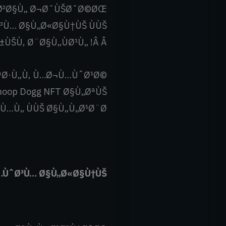
ØªØ²Ø§Ù„ Ø¬Ø¯ÙŠØ¯Ø©ØŒ
Ù… Ø§Ù„Ø«Ø§Ù†ÙŠ ÙÙŠ
±ÙŠÙ‚ Ø¨Ø§Ù„ÙØ¹Ù„ !Â Â
ªØ·Ù„Ù‚ Ù…Ø¬Ù…ÙˆØ¹Ø©
oop Dogg NFT Ø§Ù„ØªÙŠ
Ù„ ÙÙŠ Ø§Ù„Ù„Ø¹Ø¨Ø© !
Ù…ÙˆØ³Ù… Ø§Ù„Ø«Ø§Ù†ÙŠ