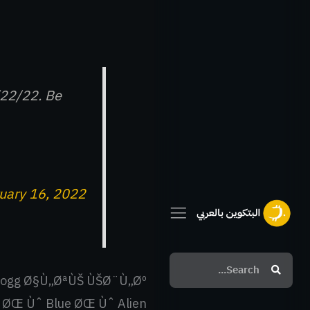
/22/22. Be
uary 16, 2022
Search
Search
ogg Ø§Ù„ØªÙŠ ÙŠØ¨Ù„Øº
Œ Ùˆ Blue ØŒ Ùˆ Alien