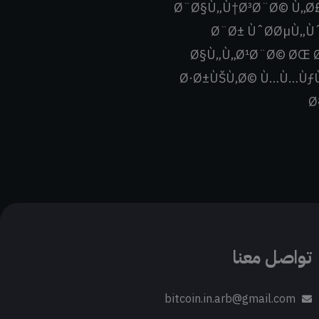
Ø¨Ø§Ù„Ù†Ø³Ø¨Ø© Ù„Ø£
Ø¨Ø± ÙˆØ­ØµÙ„Ù
Ø§Ù„Ù„Ø¹Ø¨Ø© ØŒ Ø
Ø·Ø±ÙŠÙ‚Ø© Ù…Ù…ÙƒÙ
Ø
تواصل معنا
bitcoin.in.arb@gmail.com