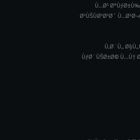
Ù…Ø¹ Ø°ÙƒØ±Ù‰
Ø³ÙŠÙØ³Ø¹Ø¯ Ù…Ø¹Ø
Ù‚Ø¨Ù„ Ø§Ù
ÙƒØ¨ÙŠØ±Ø© Ù…Ù† Ø