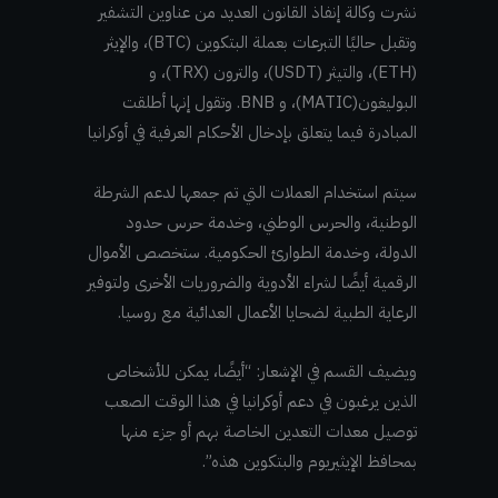
نشرت وكالة إنفاذ القانون العديد من عناوين التشفير
وتقبل حاليًا التبرعات بعملة البتكوين (BTC)، والإيثر
(ETH)، والتيثر (USDT)، والترون (TRX)، و
البوليغون(MATIC)، و BNB. وتقول إنها أطلقت
المبادرة فيما يتعلق بإدخال الأحكام العرفية في أوكرانيا
سيتم استخدام العملات التي تم جمعها لدعم الشرطة
الوطنية، والحرس الوطني، وخدمة حرس حدود
الدولة، وخدمة الطوارئ الحكومية. ستخصص الأموال
الرقمية أيضًا لشراء الأدوية والضروريات الأخرى ولتوفير
الرعاية الطبية لضحايا الأعمال العدائية مع روسيا.
ويضيف القسم في الإشعار: “أيضًا، يمكن للأشخاص
الذين يرغبون في دعم أوكرانيا في هذا الوقت الصعب
توصيل معدات التعدين الخاصة بهم أو جزء منها
بمحافظ الإيثيريوم والبتكوين هذه”.