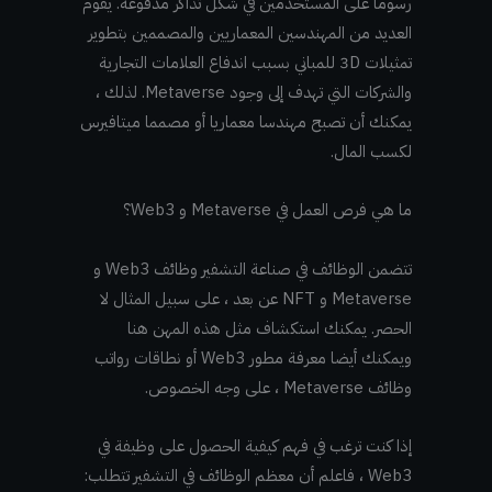
رسوما على المستخدمين في شكل تذاكر مدفوعة. يقوم
العديد من المهندسين المعماريين والمصممين بتطوير
تمثيلات 3D للمباني بسبب اندفاع العلامات التجارية
والشركات التي تهدف إلى وجود Metaverse. لذلك ،
يمكنك أن تصبح مهندسا معماريا أو مصمما ميتافيرس
لكسب المال.
ما هي فرص العمل في Metaverse و Web3؟
تتضمن الوظائف في صناعة التشفير وظائف Web3 و
Metaverse و NFT عن بعد ، على سبيل المثال لا
الحصر. يمكنك استكشاف مثل هذه المهن هنا
ويمكنك أيضا معرفة مطور Web3 أو نطاقات رواتب
وظائف Metaverse ، على وجه الخصوص.
إذا كنت ترغب في فهم كيفية الحصول على وظيفة في
Web3 ، فاعلم أن معظم الوظائف في التشفير تتطلب: