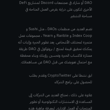
DAO أو شارك في مجتمعات Discord لمشاريع DeFi
الأخرى لتكون على دراية بفرص العمل المتاحة في
مساحة التشفير.
تضم العديد من منظمات DAOs ، مثل Sushi و
Index Coop و Rarible و Yearn ، مجموعات عمل
متميزة لمختلف الأشخاص. يعد تطوير الخبرة وإثبات أنه
يمكنك تحقيق قيمة لمنتج / بروتوكول في DAO طريقة
ممتازة لاكتساب الخبرة وتحسين رؤيتك وبناء محفظة
مع احتمال تعويضك من قبل DAO عن مساهماتك.
ابق نشطا على CryptoTwitter وتقدم بطلب
للحصول على برامج الشركاء
علاوة على ذلك ، تحتاج العديد من الشركات إلى
المساعدة في الاستشارات التكنولوجية أو تطوير
المنتجات أو العمل الإداري. لمعرفة ماهية هذه