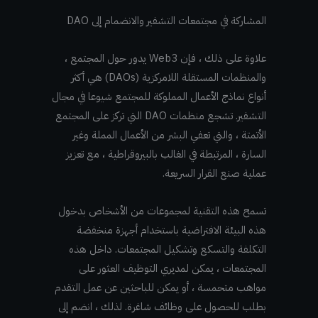
المشاركة في مجتمعات التشفير والانضمام إلى DAO
علاوة على ذلك ، فإن Web3 يدور حول المجتمع ،
والمنظمات المستقلة اللامركزية (DAOs) هي أكثر
أنواع نماذج الأعمال المملوكة للمجتمع شيوعا في مجال
التشفير. تشجع منظمات DAO التي تركز على المجتمع
الأتمتة ، والتي تعفي البشر من الأعمال المملة وغير
السارة ، المرتبطة في الغالب بالبيروقراطية ، مع تعزيز
عملية صنع القرار السريعة.
تسمح هذه التقنية لمجموعات من الأشخاص بدخول
هذه البيئة الافتراضية باستخدام أجهزة منخفضة
التكلفة والتسكع وتشكيل المجتمعات. داخل هذه
المجتمعات ، يمكن لمديري التوظيف العثور على
مواهب متحمسة ، أو يمكن للباحثين عن عمل التقدم
بطلب للحصول على وظائف شاغرة. لذلك ، انضم إلى