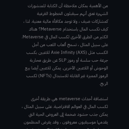
من الأهمية بمكان ملاحظة أن الكتابة للمنشورات
الشهيرة تعني أنهم سيقبلون الخطوط الفرعية
كمشاركات ضيف ، ولا توجد مكافأة مالية معنية. لذا ،
كيف تكسب المال باستخدام Metaverse؟ هناك
الكثير من الطرق الأخرى لكسب المال في Metaverse.
على سبيل المثال ، تسمح ألعاب اللعب من أجل
الكسب مثل Axie Infinity (AXS) للاعبين بكسب
جرعة حب سلسة أو رموز SLP عن طريق محاربة
الوحوش أو اللاعبين الآخرين. يمكن للاعبين أيضا بيع
الرموز المميزة غير القابلة للاستبدال (NFTs) لكسب
الربح.
استضافة أحداث metaverse هي طريقة أخرى
لكسب المال في العوالم الافتراضية. على سبيل المثال ،
يمكن جذب حشود ضخمة إلى العروض الحية التي
يقدمها موسيقيون معروفون ، وقد يفرض المنظمون