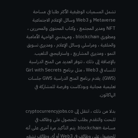
تشمل المسميات الوظيفية الأكثر طلبا في مساحة
Metaverse و Web3 وسائل الإعلام الاجتماعية
NFT ومدير المجتمع ، وكتاب المحتوى والمحررين ،
ومطوري blockchain ، ومهندسي الواجهة الأمامية
والخلفية ، ومراسلي وسائل الإعلام ، ومديري تسويق
النمو ، ومديري المشاريع ، واستراتيجيي التلعيب.
بالإضافة إلى ذلك ، تتوفر العديد من المنح الدراسية
للنساء في Web3 ، مثل برنامج Girl with Secrets
(GWS). يقدم برنامج المنح الدراسية GWS جلسات
تعليمية مجانية وبودكاست وفرصة للمشاركة في
الهاكاثون.
بدلا من ذلك ، انتقل إلى cryptocurrencyjobs.co
للبحث والتقدم بطلب للحصول على وظائف في
مساحة blockchain. يتم التأكيد مرة أخرى على أنه
للحصول على وظائف في Web3 أو أي وظائف تشفير