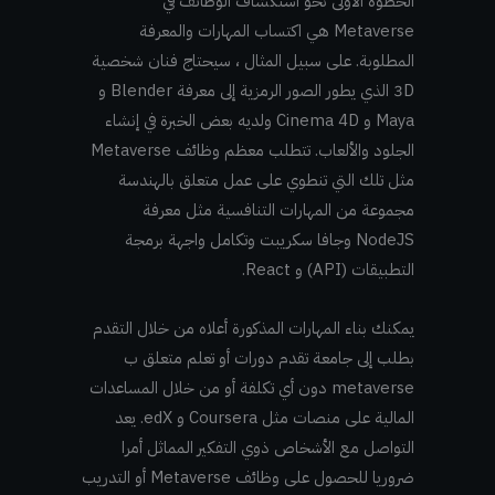
الخطوة الأولى نحو استكشاف الوظائف في
Metaverse هي اكتساب المهارات والمعرفة
المطلوبة. على سبيل المثال ، سيحتاج فنان شخصية
3D الذي يطور الصور الرمزية إلى معرفة Blender و
Maya و Cinema 4D ولديه بعض الخبرة في إنشاء
الجلود والألعاب. تتطلب معظم وظائف Metaverse
مثل تلك التي تنطوي على عمل متعلق بالهندسة
مجموعة من المهارات التنافسية مثل معرفة
NodeJS وجافا سكريبت وتكامل واجهة برمجة
التطبيقات (API) و React.
يمكنك بناء المهارات المذكورة أعلاه من خلال التقدم
بطلب إلى جامعة تقدم دورات أو تعلم متعلق ب
metaverse دون أي تكلفة أو من خلال المساعدات
المالية على منصات مثل Coursera و edX. يعد
التواصل مع الأشخاص ذوي التفكير المماثل أمرا
ضروريا للحصول على وظائف Metaverse أو التدريب