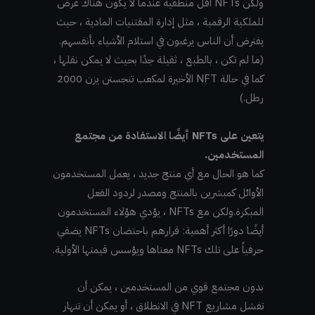
ولكن NFTs أقل منطقية عندما لا يكون هناك غرض
للملكية الرقمية ، مثل إدارة المقتنيات المادية ، حيث
يفترض أن الناس يرغبون في استلام الأشياء بأنفسهم.
(ما لم تكن ، بالطبع ، ثقيلة جدًا بحيث لا يمكن نقلها ،
كما في حالة NFT الأخيرة لمكعب تنجستن يزن 2000
رطل.)
يتعين على NFTs أيضًا الاستفادة من مجتمع
المستخدمين.
كما هو الحال مع أي منتج جديد ، يعمل المستخدمون
الأوائل كمبشرين بالمنتج ومصدر لردود الفعل
المبكرة.ولكن مع NFTs ، يؤدي هؤلاء المستخدمون
أيضًا دورًا أكثر أهمية: قرارهم باحتضان NFTs يضفي
حرفياً على تلك NFTs معناها ويؤسس قيمتها الأولية.
بدون مجتمع قوي من المستخدمين ، يمكن أن
تفشل مشاريع NFT في الانطلاق ، أو يمكن أن تنهار