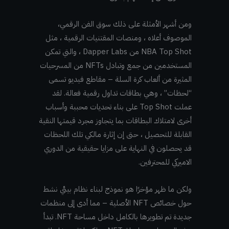
ومن أشهر الأمثلة على ذلك سوق الفن الرقمي،
الموصوف أعلاه ، ومنصات المقتنيات الرقمية ، مثل
NBA Top Shot من Dapper Labs ، والتي تمكن
المستخدمين من جمع وتبادل NFTs من المسرحيات
المثيرة من ألعاب كرة السلة – مقاطع فيديو تسمى
“لحظات” ، وهي بطاقات تداول رقمية فعالة. لقد
عملت Top Shot على بناء تحديات محببة وأسباب
أخرى لامتلاك البطاقات بما يتجاوز مجرد قيمتها النقية
القابلة للتحصيل ، حتى إن إثارة مالكي تلك اللحظات
قد يحصلون في النهاية على مزايا حقيقية من الدوري
الاميركي للمحترفين.
ولكن ما ظهر مؤخرًا هو نموذج لبناء نظام بيئي نشط
حول خصائص NFT الأصلية – مما أدى إلى منظمات
جديدة تم تطويرها بالكامل داخل مساحة NFT. تبدأ