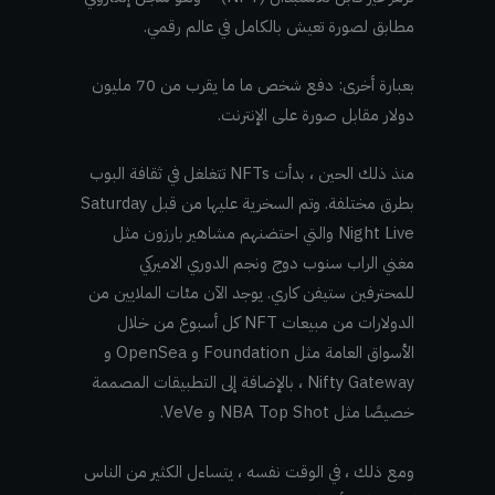
مطابق لصورة تعيش بالكامل في عالم رقمي.
بعبارة أخرى: دفع شخص ما ما يقرب من 70 مليون
دولار مقابل صورة على الإنترنت.
منذ ذلك الحين ، بدأت NFTs تتغلغل في ثقافة البوب
بطرق مختلفة.
وتم السخرية عليها من قبل Saturday
Night Live والتي احتضنهم مشاهير بارزون مثل
مغني الراب سنوب دوج ونجم الدوري الاميركي
للمحترفين ستيفن كاري. يوجد الآن مئات الملايين من
الدولارات من مبيعات NFT كل أسبوع من خلال
الأسواق العامة مثل Foundation و OpenSea و
Nifty Gateway ، بالإضافة إلى التطبيقات المصممة
خصيصًا مثل NBA Top Shot و VeVe.
ومع ذلك ، في الوقت نفسه ، يتساءل الكثير من الناس