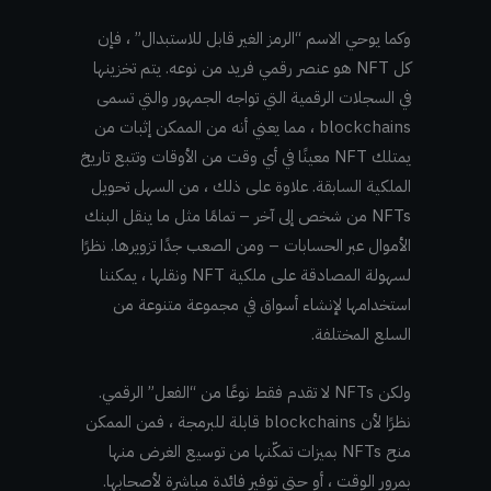
وكما يوحي الاسم “الرمز الغير قابل للاستبدال” ، فإن
كل NFT هو عنصر رقمي فريد من نوعه. يتم تخزينها
في السجلات الرقمية التي تواجه الجمهور والتي تسمى
blockchains ، مما يعني أنه من الممكن إثبات من
يمتلك NFT معينًا في أي وقت من الأوقات وتتبع تاريخ
الملكية السابقة. علاوة على ذلك ، من السهل تحويل
NFTs من شخص إلى آخر – تمامًا مثل ما ينقل البنك
الأموال عبر الحسابات – ومن الصعب جدًا تزويرها. نظرًا
لسهولة المصادقة على ملكية NFT ونقلها ، يمكننا
استخدامها لإنشاء أسواق في مجموعة متنوعة من
السلع المختلفة.
ولكن NFTs لا تقدم فقط نوعًا من “الفعل” الرقمي.
نظرًا لأن blockchains قابلة للبرمجة ، فمن الممكن
منح NFTs بميزات تمكّنها من توسيع الغرض منها
بمرور الوقت ، أو حتى توفير فائدة مباشرة لأصحابها.