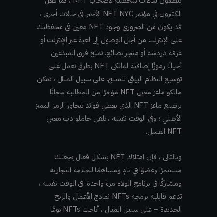
ينظمون لقاءات شخصية لأصحاب NFT ، كما فعل
الكثيرون في مؤتمر NFT NYC الأخير. في حالات أخرى ،
قد يكون من الضروري وجود NFT معين في محفظتك
على الإنترنت من أجل الوصول إلى لعبة عبر الإنترنت أو
غرفة دردشة أو متجر بضائع. تمنح فرق المبدعين
أحيانًا رموزًا إضافية لمالكي NFT بطرق تعمل على
توسيع النظام البيئي للمنتج: على سبيل المثال ، تمكن
مالكو ماعز معين NFT مؤخرًا من المطالبة مجانًا
برضيع ماعز NFT الذي يعطي فوائد تتجاوز الرمز المميز
الأصلي ؛ وفي الوقت نفسه ، تلقى حاملو دب معين
NFT العسل.
وبالتالي ، فإن امتلاك NFT بشكل فعال يجعلك
مستثمرًا وعضوًا في نادٍ ومساهمًا للعلامة التجارية
ومشاركًا في برنامج الولاء مرة واحدة. في الوقت نفسه ،
تدعم قابلية برمجة NFTs نماذج الأعمال والربح
الجديدة – على سبيل المثال ، أتاحت NFTs نوعًا