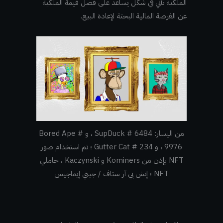
الملكية تأتي في شكل يساعد على فصل قيمة الملكية
عن الفرصة المالية البحتة لإعادة البيع.
من اليسار: SupDuck # 6484 ، و Bored Ape #
9976 ، و Gutter Cat # 234 ؛ تم استخدام صور
NFT بإذن من Kominers و Kaczynski ، حاملي
NFT ؛ إتش بي آر ستاف / جيتي إيماجيس