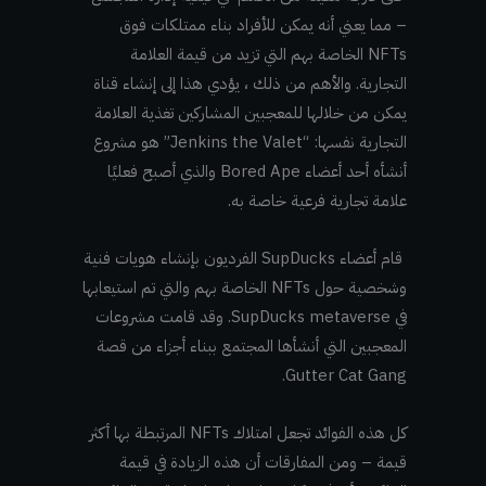
– مما يعني أنه يمكن للأفراد بناء ممتلكات فوق
NFTs الخاصة بهم التي تزيد من قيمة العلامة
التجارية. والأهم من ذلك ، يؤدي هذا إلى إنشاء قناة
يمكن من خلالها للمعجبين المشاركين تغذية العلامة
التجارية نفسها: “Jenkins the Valet” هو مشروع
أنشأه أحد أعضاء Bored Ape والذي أصبح فعليًا
علامة تجارية فرعية خاصة به.
قام أعضاء SupDucks الفرديون بإنشاء هويات فنية
وشخصية حول NFTs الخاصة بهم والتي تم استيعابها
في SupDucks metaverse. وقد قامت مشروعات
المعجبين التي أنشأها المجتمع ببناء أجزاء من قصة
Gutter Cat Gang.
كل هذه الفوائد تجعل امتلاك NFTs المرتبطة بها أكثر
قيمة – ومن المفارقات أن هذه الزيادة في قيمة