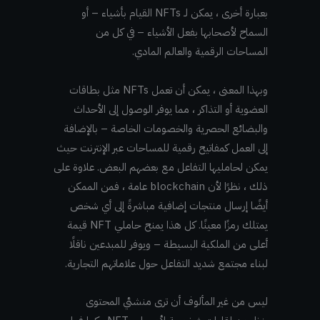
بعبارة أخرى ، يمكن لـ NFTs القيام بأشياء – أو
السماح لأصحابها بفعل الأشياء – في كل من
المساحات الرقمية والعالم المادي.
وبهذا المعنى ، يمكن أن تعمل NFTs مثل بطاقات
العضوية أو التذاكر ، مما يوفر الوصول إلى الأحداث
والبضائع الحصرية والخصومات الخاصة – بالإضافة
إلى العمل كمفاتيح رقمية للمساحات عبر الإنترنت حيث
يمكن لحامليها التفاعل مع بعضهم البعض. علاوة على
ذلك ، نظرًا لأن blockchain عامة ، فمن الممكن
أيضًا إرسال منتجات إضافية مباشرةً إلى أي شخص
يمتلك رمزًا معينًا. كل هذا يمنح حاملي NFT قيمة
أعلى من الملكية البسيطة – ويوفر للمبدعين ناقلًا
لبناء مجتمع شديد التفاعل حول علاماتهم التجارية.
ليس من غير المألوف أن ترى منشئي المحتوى