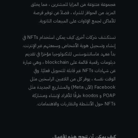
مجموعة متنوعة من المزايا للمشترين ، مما يخلق
المزيد من الحوافز للشراء ، فضلاً عن توفير فرصة
للأماكن لجمع الإتاوات على المبيعات الثانوية.
تستكشف شركات أخرى كيف يمكن استخدام NFTs في
إنشاء وتسجيل هوية الأشخاص وسمعتهم عبر الإنترنت.
بدأ معهد ماساتشوستس للتكنولوجيا مؤخرًا في تقديم
دبلومات رقمية قائمة على blockchain ، وهي عبارة
عن شهادات NFTs غير قابلة للتحويل فعليًا. وفي
الوقت نفسه ، يوفر كل من اللاعبين الراسخين مثل
Facebook (الآن Meta) والمشاريع الجديدة مثل
POAP و koodos طرقًا للأفراد لإنشاء ومشاركة
NFTs حول الأنشطة والتقاربات والاهتمامات.
كيف يمكن أن تنجح هذه الأعمال