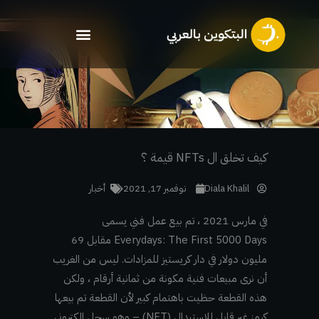
خطي
لى
لمحتوى
كيف تخلق ال NFTs قيمة ؟
Diala Khalil
نوفمبر 17, 2021
أخبار
في مارس 2021 ، تم بيع عمل فني يسمى
Everydays: The First 5000 Days مقابل 69
مليون دولار في دار كريستيز للمزادات. ليس من الغريب
أن نرى مبيعات فنية مكونة من ثمانية أرقام ، ولكن
هذه القطعة حظيت باهتمام كبير لأن القطعة تم بيعها
كرمز غير قابل للاستبدال (NFT) – وهو سجل إلكتروني