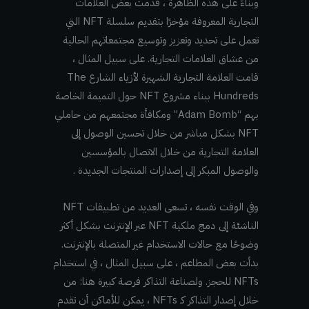
وبناءً على هذه الظاهرة ، قدمت بعض العلامات
التجارية المعروفة مؤخرًا بتقديم سلسلة NFT التي
تعمل على تحديد وتعزيز وتوسيع مجتمعاتهم الحالية
من عشاق العلامات التجارية. على سبيل المثال ،
قامت العلامة التجارية الشهيرة لأزياء الشارع The
Hundreds ببناء مشروع NFT حول التميمة الخاصة
بهم “Adam Bomb” ومكافأة مجتمعهم من حاملي
NFT بشكل مباشر من خلال تحسين الوصول إلى
العلامة التجارية من خلال الاتصال بالمؤسسين
والوصول المبكر إلى إصدارات المنتجات الجديدة .
وفي الوقت نفسه ، تسعى العديد من تطبيقات NFT
الناشئة إلى دمج ملكية NFT عبر الإنترنت بشكل أكثر
وضوحًا مع حالات الاستخدام غير المتصلة بالإنترنت.
بدأت بعض المطاعم ، على سبيل المثال ، في استخدام
NFTs للحجز. ولصناعة التذاكر فرصة كبيرة هنا: من
خلال إصدار التذاكر كـ NFTs ، يمكن للأماكن أن تقدم