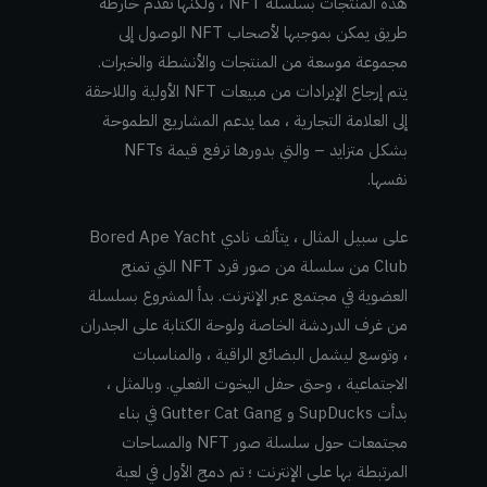
هذه المنتجات بسلسلة NFT ، ولكنها تقدم خارطة
طريق يمكن بموجبها لأصحاب NFT الوصول إلى
مجموعة موسعة من المنتجات والأنشطة والخبرات.
يتم إرجاع الإيرادات من مبيعات NFT الأولية واللاحقة
إلى العلامة التجارية ، مما يدعم المشاريع الطموحة
بشكل متزايد – والتي بدورها ترفع قيمة NFTs
نفسها.
على سبيل المثال ، يتألف نادي Bored Ape Yacht
Club من سلسلة من صور قرد NFT التي تمنح
العضوية في مجتمع عبر الإنترنت. بدأ المشروع بسلسلة
من غرف الدردشة الخاصة ولوحة الكتابة على الجدران
، وتوسع ليشمل البضائع الراقية ، والمناسبات
الاجتماعية ، وحتى حفل اليخوت الفعلي. وبالمثل ،
بدأت SupDucks و Gutter Cat Gang في بناء
مجتمعات حول سلسلة صور NFT والمساحات
المرتبطة بها على الإنترنت ؛ تم دمج الأول في لعبة