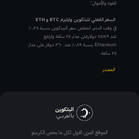
القوة والأموال”.
السعر الفعلي للبتكوين وايثيرم BTC و ETH
:
في وقت النشر، انخفض سعر البيتكوين بنسبة ٠,٣٤٪
عند ٥٤١٧٩ دولارعلى مدار ٢٤ ساعة وارتفع
Ethereum بنسبة ٠,٨٩٪ عند ٣٦٠٠ دولار على مدار
٢٤ ساعة.
المصدر
الموقع العربي الاول لكل ما يخص الكريبتو