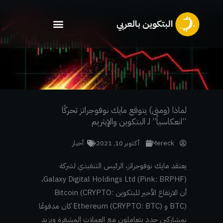
خطي
لى
لمحتوى
لماذا (ومتى) يتوقع مايك نوفوجراتز تحركًا
“انعكاسياً” لـ البتكوين والإيثريم
Mereck
أكتوبر 10, 2021
أخبار
يعتقد مايك نوفوجراتز، الرئيس التنفيذي لشركة
Galaxy Digital Holdings Ltd (Pink: BRPHF)،
أن الارتفاع الأخير للبتكوين Bitcoin (CRYPTO:
BTC) و Ethereum (CRYPTO: BTC) كان مدفوعًا
بمشاركين جدد يتعاملون مع العملات المشفرة ويزيد