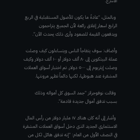
الأسرع.
وبالمثل، “عادةً ما يكون للأصول المستقبلية في الربع
الرابع اسعار إغلاق رائعة لأن الجميع يتزاحمون
ويدفعون القيمة للصعود وأرى ذلك يحدث الآن”.
وأضاف: سوف يتفاجأ الناس ويتساءلون كيف وصلت
عملة البيتكوين إلى ٨٠ ألف دولار أو ١٠٠ ألف دولار وكيف
وصلت إيثريوم إلى ٥٠٠٠ دولار. تم اختبار أسواق العملات
المشفرة عند هبوطها، لكنها دائماً تظهر مرونتها.
وقالت نوفوجراتز “جمد السوق كل أمواله وذلك
بسبب تدفق أموال جديدة قادمة”.
وأشار إلى أنه كان هناك ١٧ مليار دولار من رأس المال
الاستثماري الجديد الذي دخل أسواق العملات المشفرة
في النصف الأول من العام: “إنه تدفق هائل لكل من