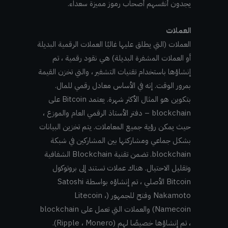
يجدون أنفسهم أصحاب رموز مميزة سعداء.
العملات
العملات (التي يطلق عليها غالبًا العملات الرقمية البديلة
أو العملات المشفرة البديلة) هي نقود رقمية ، تم
إنشاؤها باستخدام تقنيات التشفير ، والتي تخزن القيمة
بمرور الوقت. إنه في الأساس معادل رقمي للمال.
بتكوين هو المثال الأكثر شهرة. يعتمد Bitcoin على
blockchain – دفتر الأستاذ الرقمي العام والموزع ،
حيث يمكن رؤية جميع المعاملات. يتم تخزين البيانات
بشكل جماعي ومشاركتها بين المشاركين في شبكة
blockchain. تضمن تقنية Blockchain الشفافية
وتقليل الاحتيال. هناك عملات تستند إلى بروتوكول
Bitcoin الأصلي ، تم إنشاؤه بواسطة Satoshi
Nakamoto وفتح للجمهور (Litecoin ،
Namecoin) والعملات التي تعمل على blockchain
، تم إنشاؤها خصيصًا لهم (Ripple ، Monero).