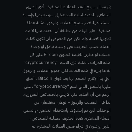
في مجال سريع التغير للعملات المشفرة ، أدى الظهور
الجماعي للمصطلحات الجديدة إلى سوء فهمها وإساءة
استخدامها. تعتبر جميع العملات والرموز بمثابة عملة
مشفرة ، على الرغم من حقيقة أن العديد منها لا يتم
تداولها كعملة ولم يكن من المفترض أن تكون كذلك.
العملة حسب التعريف هي وسيلة تبادل أو وحدة
حساب أو مخزن للقيمة. تحتوي Bitcoin على كل
هذه الميزات ، لذلك فإن الاسم “cryptocurrency”
له ما يبرره في هذه الحالة. لكن جميع العملات والرموز ،
التي بدأ الإنتاج الضخم لها بعد نجاح Bitcoin ، أطلق
عليها بالقصور الذاتي اسم “cryptocurrency” ، على
الرغم من أن العديد منها لا يفي بالخصائص الضرورية.
لذا فإن العملات والرموز – نوعان مختلفان من
الوحدات التي تم إنشاؤها باستخدام التشفير -و تسمى
العملة المشفرة. هذه الحقيقة مضللة للمبتدئين ،
الذين يرغبون في شراء بعض العملات المشفرة ثم