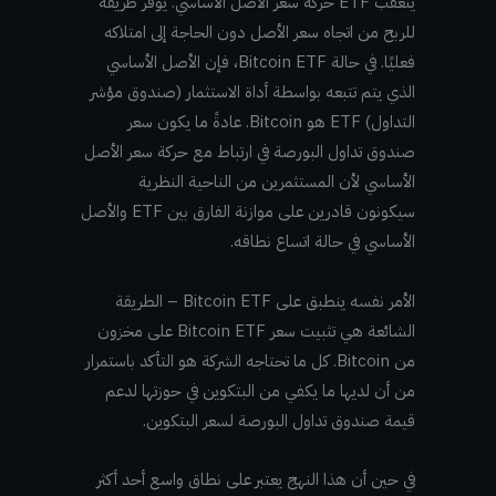
يتعقب ETF حركة سعر الأصل الأساسي. يوفر طريقة
للربح من اتجاه سعر الأصل دون الحاجة إلى امتلاكه
فعليًا. في حالة Bitcoin ETF، فإن الأصل الأساسي
الذي يتم تتبعه بواسطة أداة الاستثمار (صندوق مؤشر
التداول) ETF هو Bitcoin. عادةً ما يكون سعر
صندوق تداول البورصة في ارتباط مع حركة سعر الأصل
الأساسي لأن المستثمرين من الناحية النظرية
سيكونون قادرين على موازنة الفارق بين ETF والأصل
الأساسي في حالة اتساع نطاقه.
الأمر نفسه ينطبق على Bitcoin ETF – الطريقة
الشائعة هي تثبيت سعر Bitcoin ETF على مخزون
من Bitcoin. كل ما تحتاجه الشركة هو التأكد باستمرار
من أن لديها ما يكفي من البتكوين في حوزتها لدعم
قيمة صندوق تداول البورصة لسعر البتكوين.
في حين أن هذا النهج يعتبر على نطاق واسع أحد أكثر