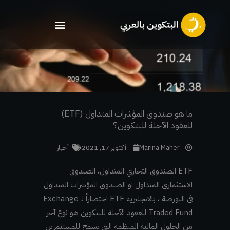
خطي
لى
لمحتوى
ما هو صندوق المؤشرات المتداول (ETF)
للعقود الآجلة للبتكوين؟
Marina Maher
أكتوبر 17, 2021
أخبار
ETF الصندوق التجاري المتداول، الصندوق
الاستثماري المتداول او الصندوق المؤشرات المتداول
في البورصة ، بالانجليزية ETF اختصاراً لـ Exchange
Traded Fund للعقود الآجلة للبتكوين هو نوع آخر
من الحلول المالية المنظمة التي تسمح للمستثمرين