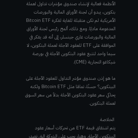
الأنظمة فعالية لإنشاء صندوق مؤشرات تداول لعملة
بتكوين، يبدو أن لجنة الأوراق المالية والبورصات
الأمريكية لم تكن متقبلة للغاية لفكرة Bitcoin ETF
المدعومة ماديًا. ومع ذلك، ألمح رئيس لجنة الأوراق
المالية والبورصات غاري جينسلر، إلى أنه قد يفكر في
الموافقة على ETF للعقود الآجلة لعملة البتكوين، لا
سيما واحد لتتبع عقود البتكوين الآجلة في بورصة
شيكاغو التجارية (CME).
ما هو إذن صندوق مؤشر التداول للعقود الآجلة على
البيتكوين؟ حسنًا، تمامًا مثل Bitcoin ETF ولكنه
يحاكي سعر عقود البتكوين الآجلة بدلاً من سعر السوق
لعملة البتكوين.
الخلاصة
يتم اشتقاق قيمة ETF من تحركات أسعار عقود
البيتكوين الآجلة. وهنا، يجب على الشركة التي تصدر