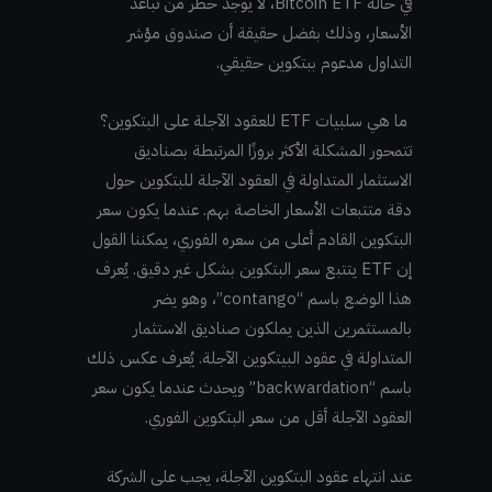
في حالة Bitcoin ETF، لا يوجد خطر من تباعد
الأسعار، وذلك بفضل حقيقة أن صندوق مؤشر
التداول مدعوم ببتكوين حقيقي.
ما هي سلبيات ETF للعقود الآجلة على البتكوين؟
تتمحور المشكلة الأكثر بروزًا المرتبطة بصناديق
الاستثمار المتداولة في العقود الآجلة للبتكوين حول
دقة متتبعات الأسعار الخاصة بهم. عندما يكون سعر
البتكوين القادم أعلى من سعره الفوري، يمكننا القول
إن ETF يتتبع سعر البتكوين بشكل غير دقيق. يُعرف
هذا الوضع باسم “contango”، وهو يضر
بالمستثمرين الذين يملكون صناديق الاستثمار
المتداولة في عقود البيتكوين الآجلة. يُعرف عكس ذلك
باسم “backwardation” ويحدث عندما يكون سعر
العقود الآجلة أقل من سعر البتكوين الفوري.
عند انتهاء عقود البتكوين الآجلة، يجب على الشركة