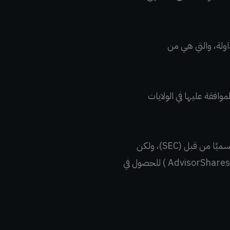
اولة، والتي هي من
يق E T F مرتبطة ببيتكوين تمت الموافقة عليها في الولايات
ويبدو أن ProShares ستفوز في معركة الحصول على أول E T F للبيتكوين الذي تمت الموافقة عليه رسميًا من قبل (SEC)، ولكن
توقع عددًا من ملفات ETF المماثلة لـبتكوين من أمثال( ARK و Bitwise و VanEck و Valkyrie و AdvisorShares ) للحصول في