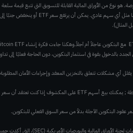
لبورصة. هو نوع من الأوراق المالية القابلة للتسويق التي تتبع قيمة سل
شراؤها أو بيعها في البورصة ، تمامًا مثل أي سهم عاد
 المثال).
جدد بالدخول بقوة في استثمار البتكوين، دون الحاجة فعليًا إلى تداو
 المكشوف إذا كنت تعتقد أن سعر BTC سينخفض.
وهذا ما تم التوصل إليه وفقًا لطلبات لجنة الأوراق ا