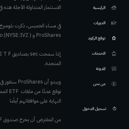
الاستثمار المتداولة الآجلة هذه 
الرئيسية
الدورات
في مساء الخميس، ذكرت بلومبرج أ
ProShares و ( Invesco (NYSE:IVZ ، ببدء التداول الأسبوع المقبل.
توقع الركود
الخدمات
المتحدة.
المدونة
من نحن
النهاية على موافقاتهم أيضًا
تسجيل الدخول
من المفترض أن يخرج صندوق ProShares BTC ETF بحلول الأسبوع المقبل.