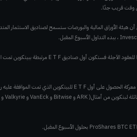
في وقت قريب جدًا.
ن هيئة الأوراق المالية والبورصات ستسمح لصناديق الاستثمار المتد
إذا سمحت sec بصناديق E T F للعقود الآجلة فستكون أول صناد