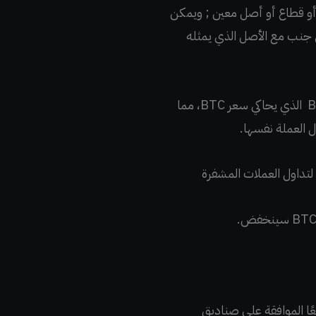
عة أو قطاع أو أصل معين ; ويمكن
ي. يمكن أن يرتفع سعر ETF أو ينخفض ​​جنبًا إلى جنب مع الأصل الذي يمثله
كان من المحتمل أن تتقابل ETFs مع البتكوين عاجلاً أم آجلاً.وهكذا جاءت فكرة إنشاء Bitcoin ETF الذي يحاكي سعر BTC، مما
ل العملة نفسها.
لمالية والبورصات الأمريكية (SEC)، التي أكدت جميعًا الموافقة على صناديق