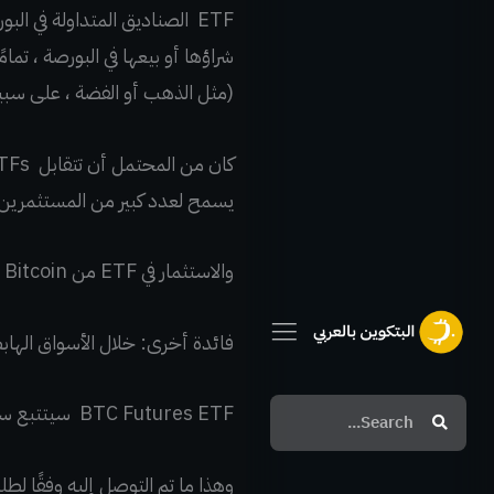
ETF الصناديق المتداولة في ا
(مثل الذهب أو الفضة ، على سبيل
يسمح لعدد كبير من المستثمرين ال
والاستثمار في ETF من Bitcoin يقلل أي مشكلات تتعلق بالتخزين المعقد وإجراءات الأمان المطلوبة لتداول العملات المشفرة
فائدة أخرى: خلال الأسواق الهابطة ; يمكنك بيع أسهم ETF على
Search
Search
BTC Futures ETF سيتتبع سعر عقود البتكوين الآجلة بدلاً من سعر السوق الفعلي للبتكوين.