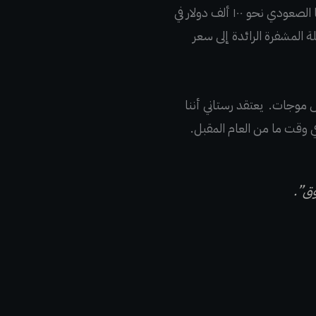
وفقًا لمحلل التشفير والمتداول أليسيو رستاني Alessio Rastani ، ستنهي البتكوين Bitcoin مسارها الصعودي نحو ١٠٠ ألف دولار في
ة المشفرة الرائدة إلى سعر
 موجات. يعتقد رستاني أننا
ق”.