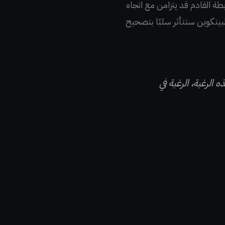
راه خبير التمويل السلوكي Jason Goepfert، توقع Rastani أن سوق Bitcoin الهابطة القادم قد يتزامن مع اتجاه
لبيتكوين ستتأثر سلبًا بتصحيح
الرغبة، الرغبة في