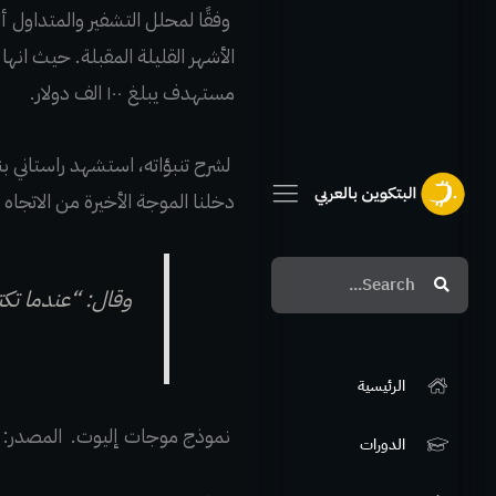
الأشهر القليلة المقبلة. حيث انه
مستهدف يبلغ ١٠٠ الف دولار.
لشرح تنبؤاته، استشهد راستاني 
دخلنا الموجة الأخيرة من الاتجاه الصعودي الذي بدأ في بداية عا
Search
Search
وقال: “عندما تكت
الرئيسية
نموذج موجات إليوت. المصدر: drivingtrader.com
الدورات