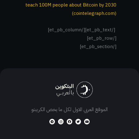
teach 100M people about Bitcoin by 2030
(cointelegraph.com)
[/et_pb_text][/et_pb_column]
[/et_pb_row]
[/et_pb_section]
الموقع العربي الاول لكل ما يخص الكريبتو
T
I
F
T
Y
e
n
a
w
o
l
s
c
i
u
e
t
e
t
t
g
a
b
t
u
r
g
o
e
b
a
r
o
r
e