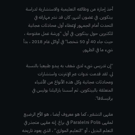
أ
خذ إجازة من وظائفه التعليمية والاستشارية لدراسة
بيتكوين. في غضون أشهر، كان قد نشر مهاراته في
التحدث أمام الجمهور لإعطاء أول محادثات مجانية
للكثيرين حول بيتكوين. في أول “ورشة عمل مفتوحة ،
حيث جاء 40 أو 50 شخصا” في أوائل عام 2018 ، بدأ
شيء ما في الظهور.
“إن تدريس شيء لدي شغف به يبدو طبيعيا بالنسبة
لي. لقد قدمت ندوات عبر الإنترنت واستشارات
ومحادثات مجانية وكل هذه الأنواع من الأشياء
المتعلقة بالبيتكوين. ثم أسسنا باراليلنا بوليس في
براتيسلافا”.
مقهى التشفير ، كما هو معروف أيضا ، هو الأخ الرضيع
لمقهى Paralelni Polis في براغ. إنه مقهى متجذر في
التعلم البديل ، أو “التعليم الموازي” ، الذي يعود تاريخه