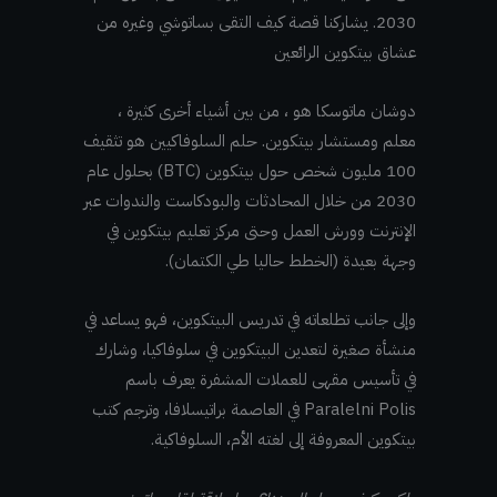
2030. يشاركنا قصة كيف التقى بساتوشي وغيره من
عشاق بيتكوين الرائعين
دوشان ماتوسكا هو ، من بين أشياء أخرى كثيرة ،
معلم ومستشار بيتكوين. حلم السلوفاكيين هو تثقيف
100 مليون شخص حول بيتكوين (BTC) بحلول عام
2030 من خلال المحادثات والبودكاست والندوات عبر
الإنترنت وورش العمل وحتى مركز تعليم بيتكوين في
وجهة بعيدة (الخطط حاليا طي الكتمان).
وإلى جانب تطلعاته في تدريس البيتكوين، فهو يساعد في
منشأة صغيرة لتعدين البيتكوين في سلوفاكيا، وشارك
في تأسيس مقهى للعملات المشفرة يعرف باسم
Paralelni Polis في العاصمة براتيسلافا، وترجم كتب
بيتكوين المعروفة إلى لغته الأم، السلوفاكية.