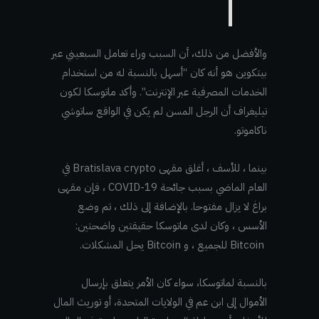
والأفضل من ذلك، أن السبب وراء تعامل السبعيني عبر
بيتكوين هو أنه كان “أسهل بالنسبة له من استخدام
الخدمات المصرفية عبر الإنترنت”. وأكد ماتوسكا لكون
تيليغراف أن الرجل المسن لم يكن في الواقع ساتوشي
ناكاموتو.
بينما ، للأسف ، أغلق مقهى Bratislava crypto في
العام الماضي بسبب جائحة COVID-19 ، فإن مقهى
براغ لا يزال مفتوحا. بالإضافة إلى ذلك ، تم وضع
الأسس ، وكان لدى ماتوسكا حقيقتين واضحتين
:
Bitcoin للجميع ، و Bitcoin يحل المشكلات.
بالنسبة لماتوسكا، سواء كان الأمر يتعلق بإرسال
الأموال إلى ابن عم في الولايات المتحدة، أو توريث المال