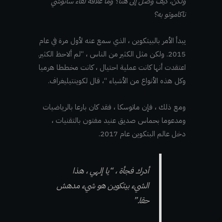
ولكن، كيف وصل إلى هنا؟ وما علاقة لقاء ساتوشي
ناكاموتو به؟
يبدأ الأمر بالبيتكوين ، الذي سمع عنه لأول مرة في عام
2015. ولكن مثل الكثير من الناس ، “لم ألاحظ الكثير.
اعتقدت أنها كانت عملية احتيال ، كانت مخططا هرميا
وكل هذه الأنواع من الأشياء “، قال لكوينتيليغراف.
ومع ذلك ، فإن ماتوسكا ، فقد كان بارعا بالرياضيات
ومدعوما بحماس صديق عنيد مفتون بالتقنيات ،
دخل عالم البتكوين عام 2017.
أدرك فجأة ، “يا إلهي ، هذا
الشيء بيتكوين هو شيء مدهش
حقا.”