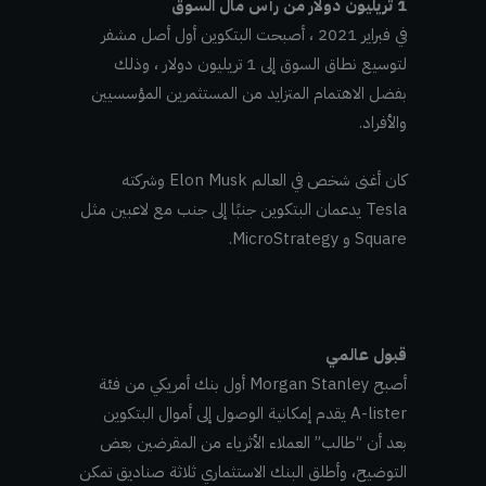
1 تريليون دولار من رأس مال السوق
في فبراير 2021 ، أصبحت البتكوين أول أصل مشفر
لتوسيع نطاق السوق إلى 1 تريليون دولار ، وذلك
بفضل الاهتمام المتزايد من المستثمرين المؤسسيين
والأفراد.
كان أغنى شخص في العالم Elon Musk وشركته
Tesla يدعمان البتكوين جنبًا إلى جنب مع لاعبين مثل
Square و MicroStrategy.
قبول عالمي
أصبح Morgan Stanley أول بنك أمريكي من فئة
A-lister يقدم إمكانية الوصول إلى أموال البتكوين
بعد أن “طالب” العملاء الأثرياء من المقرضين بعض
التوضيح، وأطلق البنك الاستثماري ثلاثة صناديق تمكن