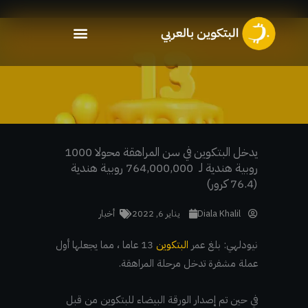
خطي
لى
لمحتوى
يدخل البتكوين في سن المراهقة محولا 1000
روبية هندية لـ 764,000,000 روبية هندية
(76.4 كرور)
Diala Khalil
يناير 6, 2022
أخبار
نيودلهي: بلغ عمر
البتكوين
13 عاما ، مما يجعلها أول
عملة مشفرة تدخل مرحلة المراهقة.
في حين تم إصدار الورقة البيضاء للبتكوين من قبل