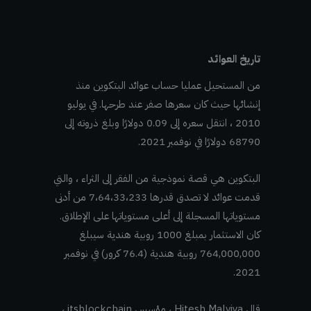
تاريخ العوائد
من المستحيل عمليا حساب عوائد البتكوين منذ
إنشائها حيث كان سعرها صفر عند طرحها. في يوليو
2010 ، انتقل سعره إلى 0.09 دولارًا وبلغ ذروته إلى
68790 دولارًا في نوفمبر 2021.
البتكوين هي قصة نموذجية من الفقر إلى الثراء ، والتي
قدمت عوائد لا تصدق قدرها 7،64،33،233 من أدنى
مستوياتها المسجلة إلى أعلى مستوياتها على الإطلاق.
كان الاستثمار بمبلغ 1000 روبية هندية سيبلغ
764,000,000 روبية هندية (76.4 كرور) في نوفمبر
2021.
قال Hitesh Malviya ، مؤسس itsblockchain ،