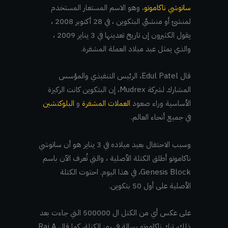
ساتوشي ناكاموتو
، وهو الاسم المستعار المستخدم
لمنشئ أو منشئي البتكوين ، في 28 أكتوبر 2008 ،
يقول الكثيرون إن تاريخ تعدينها في 3 يناير 2009 ،
والذي يمثل عيد ميلاد العملة المشفرة.
قال Edul Patel، الرئيس التنفيذي والمؤسس
المشارك لشركة Mudrex، إن البتكوين كانت الركيزة
الأساسية وراء صعود
العملات المشفرة
و
البلوكتشين
في جميع أنحاء العالم.
وسبب الاحتفال بعيد ميلاده في 3 يناير هو أن ساتوشي
ناكاموتو أطلق الكتلة الأصلية ، والتي تُعرف الآن باسم
Genesis Block، في هذا اليوم. احتوت الكتلة
الأصلية على أول 50 بتكوين.
على عكس أي من الكتل ال 500000 التي جاءت بعد
ذلك، ترك ناكاموتو رسالة في رمز الكتلة، كما قال Raj A