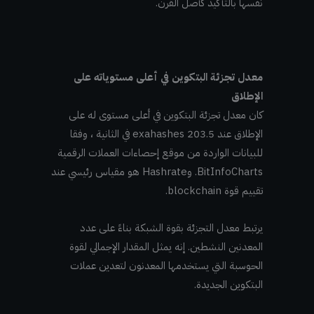
نفسها بالتأكيد كأصل القرن.
معدل تجزئة البتكوين في أعلى مستوياته على
الإطلاق
كان معدل تجزئة البتكوين في أعلى مستوى له على
الإطلاق عند 203.5 exahashes في الثانية ، وفقا
للبيانات الواردة من موقع إحصاءات العملات الرقمية
BitInfoCharts.
وHashrate هو مقياس رئيسي عند
تقييم قوة blockchain.
يرتبط معدل التجزئة بقوة الشبكة بناءً على عدد
المعدنين النشطين. إنه يمثل المقدار الإجمالي لقوة
الحوسبة التي يستخدمها المعدنون لتعدين عملات
البتكوين الجديدة.