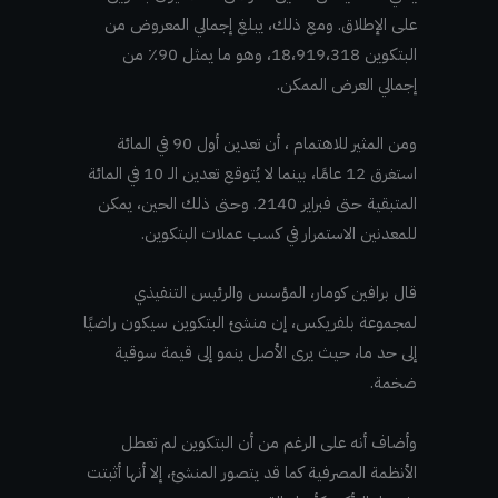
على الإطلاق. ومع ذلك، يبلغ إجمالي المعروض من
البتكوين 18،919،318، وهو ما يمثل 90٪ من
إجمالي العرض الممكن.
ومن المثير للاهتمام ، أن تعدين أول 90 في المائة
استغرق 12 عامًا، بينما لا يُتوقع تعدين الـ 10 في المائة
المتبقية حتى فبراير 2140. وحتى ذلك الحين، يمكن
للمعدنين الاستمرار في كسب عملات البتكوين.
قال برافين كومار، المؤسس والرئيس التنفيذي
لمجموعة بلفريكس، إن منشئ البتكوين سيكون راضيًا
إلى حد ما، حيث يرى الأصل ينمو إلى قيمة سوقية
ضخمة.
وأضاف أنه على الرغم من أن البتكوين لم تعطل
الأنظمة المصرفية كما قد يتصور المنشئ، إلا أنها أثبتت