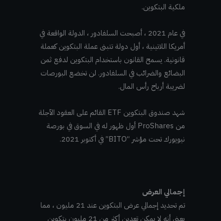
ملكية البتكوين.
في عام 2021 ، أصبحت السلفادور ، الدولة الواقعة في
أمريكا اللاتينية ، أول دولة تتبنى عملة البتكوين كعملة
قانونية. يسمح القانون باستخدام البتكوين لدفع ثمن
البضائع والضرائب في السلفادور. لن تخضع البورصات
لضريبة أرباح رأس المال.
شهد صندوق البتكوين ETF القائم على العقود الآجلة
من ProShares أول ظهور له في السوق في بورصة
نيويورك تحت مؤشر “BITO” في أكتوبر 2021.
إجمالي العرض
تم تحديد إجمالي عرض البتكوين عند 21 مليون ، مما
يعني أنه لا يمكن تعدين أكثر من 21 مليون بتكوين