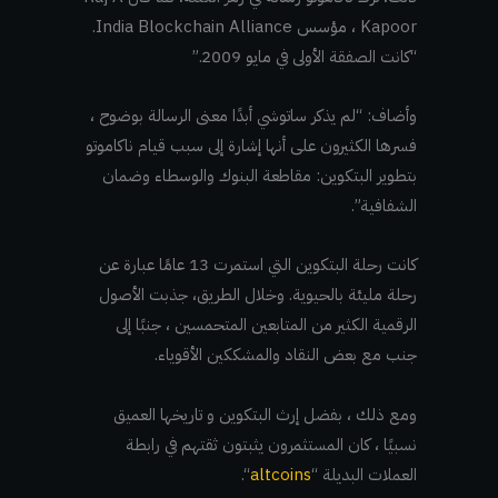
Kapoor ، مؤسس India Blockchain Alliance.
“كانت الصفقة الأولى في مايو 2009.”
وأضاف: “لم يذكر ساتوشي أبدًا معنى الرسالة بوضوح ،
فسرها الكثيرون على أنها إشارة إلى سبب قيام ناكاموتو
بتطوير البتكوين: مقاطعة البنوك والوسطاء وضمان
الشفافية”.
كانت رحلة البتكوين التي استمرت 13 عامًا عبارة عن
رحلة مليئة بالحيوية. وخلال الطريق، جذبت الأصول
الرقمية الكثير من المتابعين المتحمسين ، جنبًا إلى
جنب مع بعض النقاد والمشككين الأقوياء.
ومع ذلك ، بفضل إرث البتكوين و تاريخها العميق
نسبيًا ، كان المستثمرون يثبتون ثقتهم في رابطة
العملات البديلة “
altcoins
“.