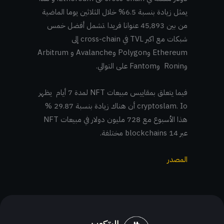
يمثل زيادة بنسبة 6.5% خلال الثلاثين يوما الماضية
من بين 45,893 عنوانا فريدا .تشمل أفضل خمس
شبكات مع اكبر TVL في cross-chain إلى
Ethereum وPolygon وAvalanche و Arbitrum
وRonin وFantom على التوالي.
فيما يتعلق بمقاييس مبيعات NFT لمدة 7 أيام يظهر
cryptoslam. Io أن هناك زيادة بنسبة 29.87 %
هذا الأسبوع مع 728 مليون دولار في مبيعات NFT
عبر 14 blockchains مختلفة.
المصدر