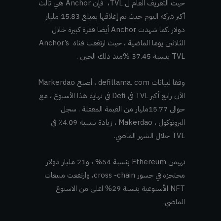
حيث التعريف العام ل TVL، فإن Anchor هي ثالث
أكبر شركة اليوم حيث تم إغلاقها بمبلغ 15.83 مليار
دولار .كما شهدت Anchor أيضا قفزة كبيرة خلال
الثلاثين يوما الماضية ، حيث ارتفعت قناة Anchor
’s
TVL بنسبة 37.45 %منذ ذلك الحين .
وفقا لبيانات defillama. com ، أصبح Markerdao
الآن رابع أكبر TVL في Defi في نهاية هذا الأسبوع ، مع
حوالي 15.77مليار من القيمة المقفلة . سجل
البروتوكول ، Makerdao ، زيادة بنسبة 4.09٪ في
TVL خلال الشهر الماضي.
تهيمن Ethereum بنسبة 54% ، و21 مليار دولار
محتجزة في جسور cross -chain، وارتفعت مبيعات
NFT الأسبوعية بنسبة 29% اعلى من الاسبوع
الماضي.