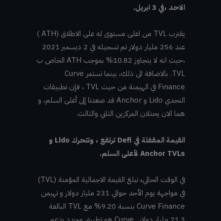
الاحد ،في 3 ابريل.
يقترب TVL من اعلى مستوى له على الاطلاق (ATH )
عند 256 مليار دولار تم تسجيله في 2 ديسمبر 2021
،حيث انه لا يتجاوز 10.82% بموجب ATH الخاص ب
TVL. بالاضافة الى ذلك، بينما تستمر Curve
Finance في الهيمنة من حيث TVL ، فإن تطبيقات
التحدي Lido و Anchor قد صعدتا إلى أعلى السلم، و
هما الان يحتلان المركزين الثاني والثالث.
القيمة المقفلة في Defi ترتفع ، وتتحرك Lido و
Anchor TVLs لأعلى السلم.
في الوقت الحالي
،
تبلغ القيمة الاجمالية المؤمنة (TVL)
في مواجهة يوم الأحد حوالي 231 مليار دولار و تهيمن
Curve Finance بنسبة 9.20% مع TVL البالغة
21.3 مليار دولار . Curve هو تطبيق محدد يدعم