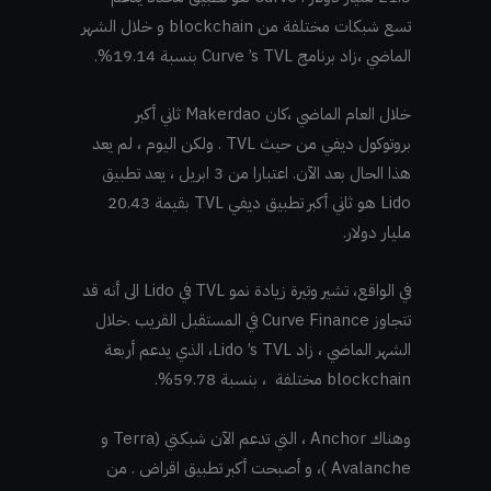
تسع شبكات مختلفة من blockchain و خلال الشهر
الماضي ،زاد برنامج Curve
TVL بنسبة 19.14%.
’s
خلال العام الماضي ،كان Makerdao ثاني أكبر
بروتوكول ديفي من حيث TVL . ولكن اليوم ، لم يعد
هذا الحال بعد الآن. اعتبارا من 3 ابريل ، يعد تطبيق
Lido هو ثاني أكبر تطبيق ديفي TVL بقيمة 20.43
مليار دولار.
في الواقع، تشير وتيرة زيادة نمو TVL في Lido الى أنه قد
تتجاوز Curve Finance في المستقبل القريب .خلال
الشهر الماضي ، زاد Lido
’s
TVL، الذي يدعم أربعة
blockchain مختلفة ، بنسبة 59.78%.
وهناك Anchor ، التي تدعم الآن شبكتي (Terra و
Avalanche )، و أصبحت أكبر تطبيق اقراض . من