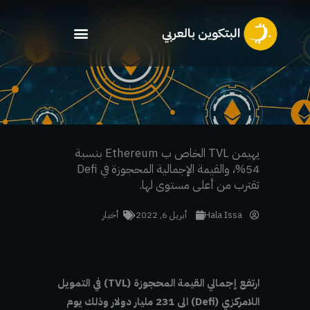
خطي
لى
لمحتوى
يهيمن TVL الخاص ب Ethereum بنسبة
54%، والقيمة الإجمالية المحجوزة في Defi
تقترب من أعلى مستوى لها.
Hala Issa
أبريل 6, 2022
أخبار
ارتفع إجمالي القيمة المحجوزة (TVL) في التمويل
اللامركزي (Defi) الى 231 مليار دولار وذلك يوم