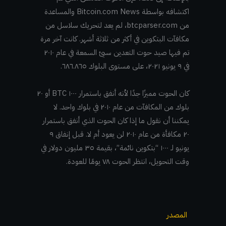
اكتشافه بواسطة Bitcoin.com News والمساعدة
من btcparser.com، لم يعد لتحريك سلاسل من
مكافآت البتكوين في أكثر من ثلاثة أشهر. كانت آخر مرة
تم فيها صيد حوت التعدين سيئ السمعة في عام ٢٠١٠
في ٩ يونيو ٢٠٢١، على مستوى البلوك ٦٨٦.٨٦٥.
كان الحوت مميزًا جدًا لأنه أنفق باستمرار ١٠٠٠ BTC أو ٢٠
بلوك من المكافآت من عام ٢٠١٠ في بلوك واحد. لا
يمكننا أن نقول ما إذا كان الحوت الذي أنفق باستمرار
٢٠ مكافأة من عام ٢٠١٠ لن يعود أم لا. قبل إنفاق ٩
يونيو لـ ١٠٠٠ “بتكوين نائمة”، بقيمة ٣٥ مليون دولار في
وقت التحويل، انتظر الحوت ٧٨ يومًا للعودة.
المصدر