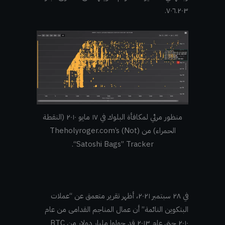
٧٠٦.٢٠٣.
منظور مرئي لمكافأة البلوك في ١٧ مايو ٢٠١٠ (النقطة
الحمراء) من Theholyroger.com’s (Not)
“Satoshi Bags” Tracker.
في ٢٨ سبتمبر ٢٠٢١، أظهر تقرير متعمق عن “عملات
البتكوين النائمة” أن عمال المناجم القدامى من عام
٢٠١٠ حتى عام ٢٠١٣ قد حولوا مليار دولار من BTC