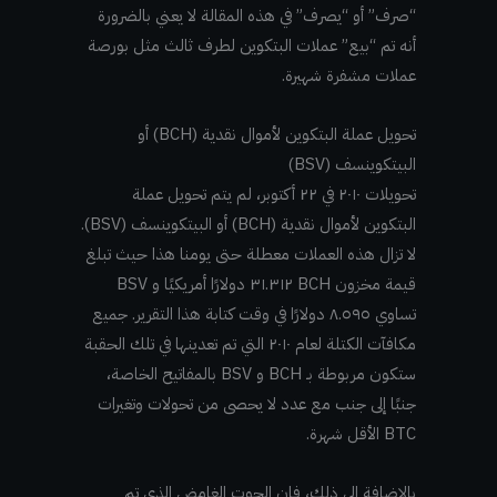
“صرف” أو “يصرف” في هذه المقالة لا يعني بالضرورة
أنه تم “بيع” عملات البتكوين لطرف ثالث مثل بورصة
عملات مشفرة شهيرة.
تحويل عملة البتكوين لأموال نقدية (BCH) أو
البيتكوينسف (BSV)
تحويلات ٢٠١٠ في ٢٢ أكتوبر، لم يتم تحويل عملة
البتكوين لأموال نقدية (BCH) أو البيتكوينسف (BSV).
لا تزال هذه العملات معطلة حتى يومنا هذا حيث تبلغ
قيمة مخزون BCH ٣١.٣١٢ دولارًا أمريكيًا و BSV
تساوي ٨.٥٩٥ دولارًا في وقت كتابة هذا التقرير. جميع
مكافآت الكتلة لعام ٢٠١٠ التي تم تعدينها في تلك الحقبة
ستكون مربوطة بـ BCH و BSV بالمفاتيح الخاصة،
جنبًا إلى جنب مع عدد لا يحصى من تحولات وتغيرات
BTC الأقل شهرة.
بالإضافة إلى ذلك، فإن الحوت الغامض الذي تم