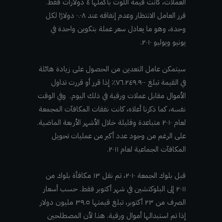
العملات، كانت قيمة اللوت بأكملها ٤ دولارات فقط.
قرر العامل الانتظار وعدم إنفاقه عند ٠.٠٨ دولارًا لكل
وحدة، وهو ما يعادل سعر عملة بتكوين واحدة في
يونيو ويوليو ٢٠١٠.
سيتمكن عامل التعدين من الحصول على زيادة هائلة
في القيمة تبلغ ٧٦.٢٤٩.٩٠٠٪ إذا قرر أو قررت تداول
الأموال مقابل عملات ورقية في ذلك اليوم. وفي الوقت
نفسه، كما ذكرنا أعلاه، كانت نفقات المكافآت المجمعة
لعام ٢٠١٠ متباعدة وقليلة خلال الأشهر الأربعة الماضية.
على الرغم من وجود عدد أكبر من عمليات تحويل
المكافآت الجماعية لعام ٢٠١١.
قبل بلوك الجمعة ٢٠١٠، تم نقل ١٣ مكافأة بلوك من
٢٠١١ إلى البلوكتشين في شهر أكتوبر فقط. حسب أسعار
الصرف من ٢٣ أكتوبر، تبلغ قيمتها ٣٩.٥ مليون دولار
إذا تم استبدالها أموال ورقية. هذا لأن المصطلحين