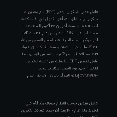
عامل تعدين للبتكوين يدعى (EDT) قام بتعدين ٥٠
بيتكوين في ١٧ مايو ٢٠١٠، أنفق الأموال التي بقيت كامنة
لمدة ١١ عامًا وخمسة أشهر في ٢٢ أكتوبر الساعة ٤:٥٢
مساءً. لم تنفق مكافأة لتعدين من عام ٢٠١٠ منذ ثلاثة
أشهر، وآخر مرة تم الصرف فيها لعامل التعدين من عام
٢٠١٠ “لعملة بتكوين نائمة” او محفوظة كانت في ٤ يوليو
٢٠٢١. بعد الانتظار بصبر لأكثر من عقد من الزمان، صرف
عامل التعدين EDT ما يملك من “عملة البتكوين
النائمة” شهد يوم الجمعة مكاسب بنسبة
٧٦.٢٤٩.٩٠٠٪ إذا تم الصرف بالدولار الأمريكي اليوم.
عامل تعدين حسب النظام يصرف مكافأة على
البلوك منذ عام ٢٠١٠ بعد أن جمد عملات بتكوين