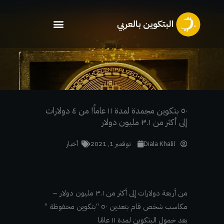
خطي
لى
لمحتوى
٥٠ بتكوين مجمدة لمدة ١١ عاماً! من ٤ دولارات
إلى أكثر من ٣.١ مليون دولار
Diala Khalil
نوفمبر 1, 2021
أخبار
من أربعة دولارات إلى أكثر من ٣.١ مليون دولار –
مكاسب شخص قام بتعدين ٥٠ “بتكوين محفوظة ”
بعد خمول البتكوين لمدة ١١ عامًا