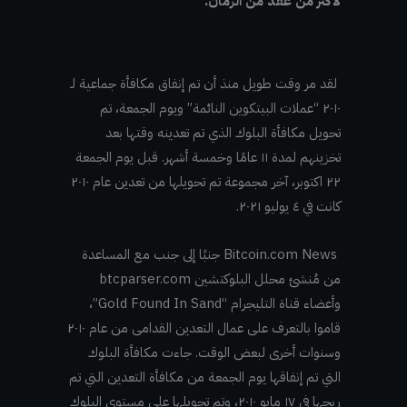
لأكثر من عقد من الزمان.
لقد مر وقت طويل منذ أن تم إنفاق مكافأة جماعية لـ
٢٠١٠ “عملات البيتكوين النائمة” ويوم الجمعة، تم
تحويل مكافأة البلوك الذي تم تعدينه وقتها بعد
تخزينهم لمدة ١١ عامًا وخمسة أشهر. قبل يوم الجمعة
٢٢ اكتوبر، آخر مجموعة تم تحويلها من تعدين عام ٢٠١٠
كانت في ٤ يوليو ٢٠٢١.
Bitcoin.com News جنبًا إلى جنب مع المساعدة
من مُنشئ محلل البلوكتشين btcparser.com
وأعضاء قناة التليجرام “Gold Found In Sand”،
قاموا بالتعرف على عمال التعدين القدامى من عام ٢٠١٠
وسنوات أخرى لبعض الوقت. جاءت مكافأة البلوك
التي تم إنفاقها يوم الجمعة من مكافأة التعدين التي تم
ربحها في ١٧ مايو ٢٠١٠، وتم تحويلها على مستوى البلوك