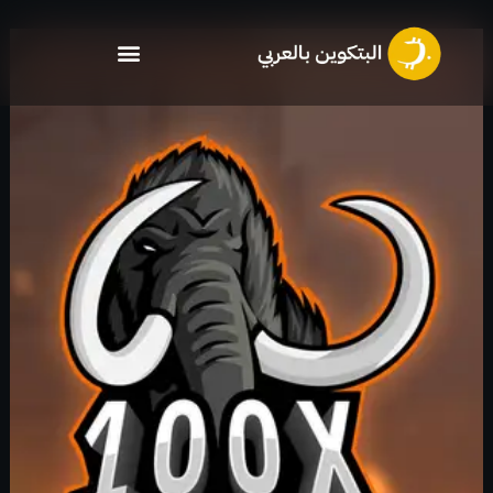
خطي
لى
لمحتوى