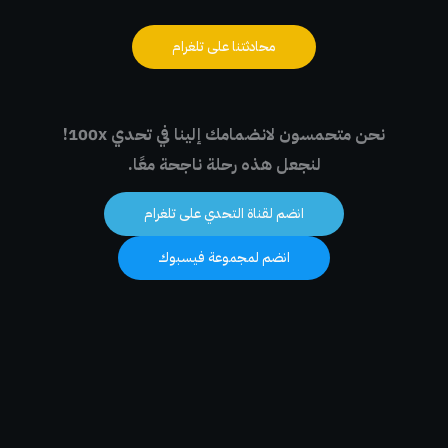
محادثتنا على تلغرام
نحن متحمسون لانضمامك إلينا في تحدي 100x!
لنجعل هذه رحلة ناجحة معًا.
انضم لقناة التحدي على تلغرام
انضم لمجموعة فيسبوك