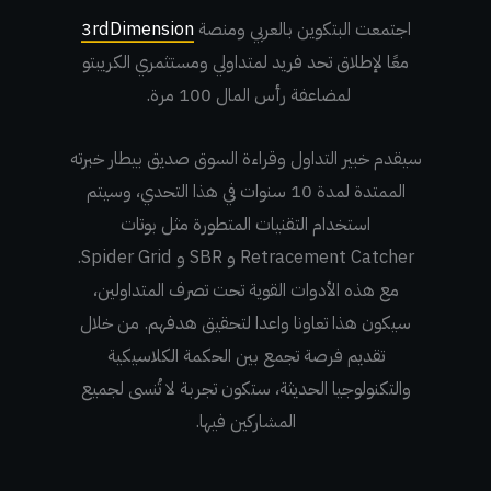
اجتمعت البتكوين بالعربي ومنصة
3rdDimension
معًا لإطلاق تحد فريد لمتداولي ومستثمري الكريبتو
لمضاعفة رأس المال 100 مرة.
سيقدم خبير التداول وقراءة السوق صديق بيطار خبرته
الممتدة لمدة 10 سنوات في هذا التحدي، وسيتم
استخدام التقنيات المتطورة مثل بوتات
Retracement Catcher و SBR و Spider Grid.
مع هذه الأدوات القوية تحت تصرف المتداولين،
سيكون هذا تعاونا واعدا لتحقيق هدفهم. من خلال
تقديم فرصة تجمع بين الحكمة الكلاسيكية
والتكنولوجيا الحديثة، ستكون تجربة لا تُنسى لجميع
المشاركين فيها.