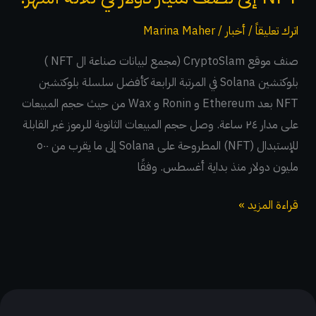
من
اترك تعليقاً
/
أخبار
/
Marina Maher
NFT
إلى
صنف موقع CryptoSlam (مجمع لبيانات صناعة ال NFT )
نصف
بلوكتشين Solana في المرتبة الرابعة كأفضل سلسلة بلوكتشين
مليار
NFT بعد Ethereum و Ronin و Wax من حيث حجم المبيعات
دولار
على مدار ٢٤ ساعة. وصل حجم المبيعات الثانوية للرموز غير القابلة
في
للإستبدال (NFT) المطروحة على Solana إلى ما يقرب من ٥٠٠
ثلاثة
مليون دولار منذ بداية أغسطس. وفقًا
أشهر!
قراءة المزيد »