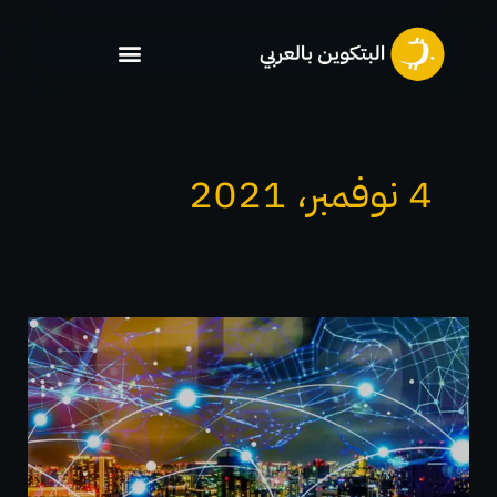
خطي
لى
لمحتوى
4 نوفمبر، 2021
تقدم
منظمة
البلوكتشين
الإيرانية
المساعدة