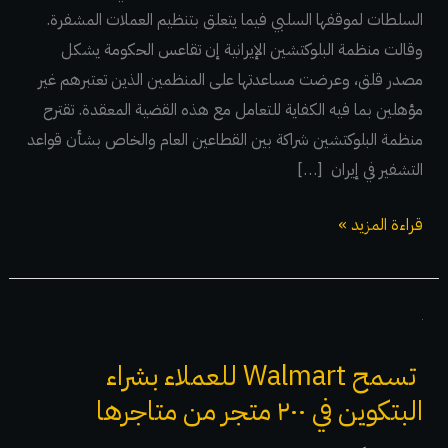
السلطات لموقفها السلبي فيما يتعلق بتنظيم العملات المشفرة.
وقالت منظمة البلوكتشين الإيرانية إن تقاعس الحكومة يشكل
مصدر قلق، وعرضت مساعدتها على المنظمين الذين تعتبرهم غير
مؤهلين بما فيه الكفاية للتعامل مع هذه القضية المعقدة. تقترح
منظمة البلوكتشين شراكة بين القطاعين العام والخاص بشأن قواعد
التشفير في إيران […]
قراءة المزيد »
تسمح
Walmart
تسمح Walmart للعملاء بشراء
للعملاء
البتكوين في ٢٠٠ متجر من متاجرها
بشراء
البتكوين