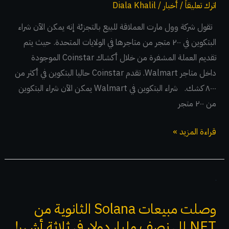
اترك تعليقاً
/
أخبار
/
Diala Khalil
في
٢٠٠
تقول شركة وول مارت العملاقة للبيع بالتجزئة إنه يمكن الآن شراء
متجر
البتكوين في ٢٠٠ متجر من متاجرها في الولايات المتحدة. حيث يتم
من
تقديم العملة المشفرة من خلال أكشاك Coinstar الموجودة
متاجرها
داخل متاجر Walmart. تقدم Coinstar حاليا البتكوين في أكثر من
٨٠٠٠ كشك. شراء البتكوين في Walmart يمكن الآن شراء البتكوين
من ٢٠٠ متجر
قراءة المزيد »
وصلت
مبيعات
وصلت مبيعات Solana الثانوية من
Solana
NFT إلى نصف مليار دولار في ثلاثة أشهر!
الثانوية