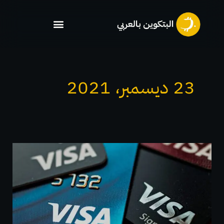
خطي
لى
لمحتوى
23 ديسمبر، 2021
فيزا
تتشارك
مع
٦٠
منصة