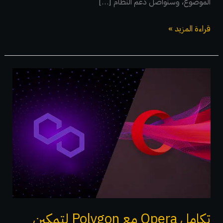
الموضوع، وسنواصل دعم النظام […]
قراءة المزيد »
تكامل
Opera
مع
Polygon
لتمكين
إمكانات
Ethereum
Layer
2
والوصول
تكامل Opera مع Polygon لتمكين