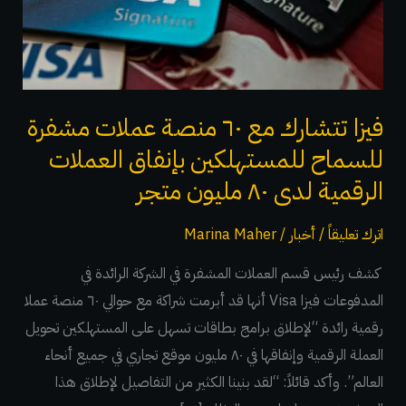
عملات
مشفرة
للسماح
للمستهلكين
بإنفاق
فيزا تتشارك مع ٦٠ منصة عملات مشفرة
العملات
للسماح للمستهلكين بإنفاق العملات
الرقمية
الرقمية لدى ٨٠ مليون متجر
لدى
٨٠
اترك تعليقاً
/
أخبار
/
Marina Maher
مليون
متجر
كشف رئيس قسم العملات المشفرة في الشركة الرائدة في
المدفوعات فيزا Visa أنها قد أبرمت شراكة مع حوالي ٦٠ منصة عملا
رقمية رائدة “لإطلاق برامج بطاقات تسهل على المستهلكين تحويل
العملة الرقمية وإنفاقها في ٨٠ مليون موقع تجاري في جميع أنحاء
العالم”. وأكد قائلاً: “لقد بنينا الكثير من التفاصيل لإطلاق هذا