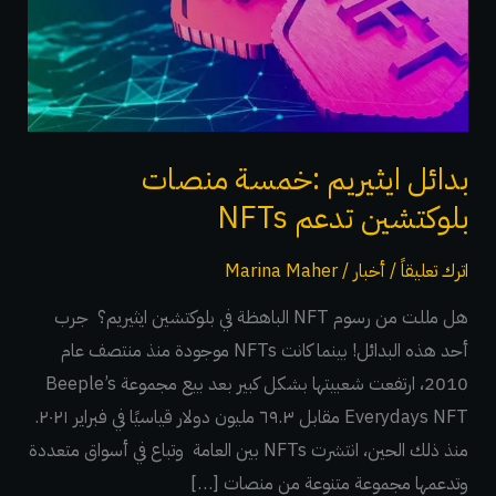
تدعم
NFTs
بدائل ايثيريم :خمسة منصات
بلوكتشين تدعم NFTs
اترك تعليقاً
/
أخبار
/
Marina Maher
هل مللت من رسوم NFT الباهظة في بلوكتشين ايثيريم؟ جرب
أحد هذه البدائل! بينما كانت NFTs موجودة منذ منتصف عام
2010، ارتفعت شعبيتها بشكل كبير بعد بيع مجموعة Beeple’s
Everydays NFT مقابل ٦٩.٣ مليون دولار قياسيًا في فبراير ٢٠٢١.
منذ ذلك الحين، انتشرت NFTs بين العامة وتباع في أسواق متعددة
وتدعمها مجموعة متنوعة من منصات […]