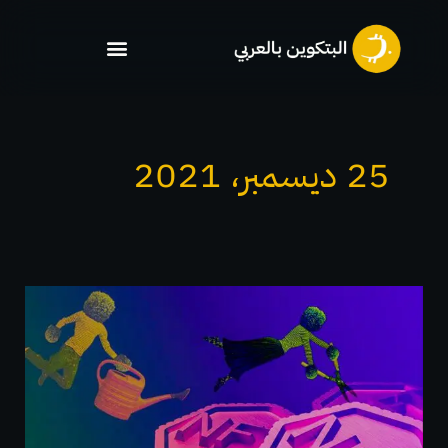
خطي
لى
لمحتوى
25 ديسمبر، 2021
بدائل
ايثيريم
:خمسة
منصات
بلوكتشين