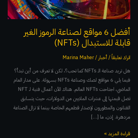
الغير
قابلة
للاستبدال
(NFTs)
أفضل 6 مواقع لصناعة الرموز الغير
قابلة للاستبدال (NFTs)
اترك تعليقاً
/
أخبار
/
Marina Maher
هل تريد صناعة الـ NFTs كما تحب؟، لكن لا تعرف من أين تبدأ؟
فيما يلي 6 مواقع لصك وصناعة NFTs بسهولة. على مدار العام
الماضي، اجتاحت NFTs العالم. هناك الآن أعمال فنية لـ NFT
تصل قيمتها إلى عشرات الملايين من الدولارات، حيث يتسابق
الفنانون والمطورون لإصدار قطعهم الخاصة بينما لا تزال الصناعة
مزدهرة. إذن، ما […]
قراءة المزيد »