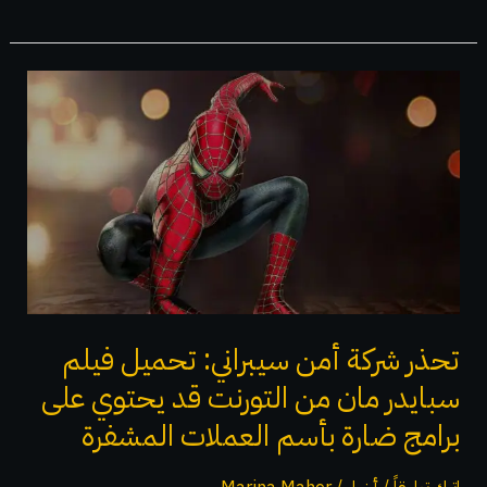
تحذر
شركة
أمن
سيبراني:
تحميل
فيلم
سبايدر
مان
من
تحذر شركة أمن سيبراني: تحميل فيلم
التورنت
سبايدر مان من التورنت قد يحتوي على
قد
برامج ضارة بأسم العملات المشفرة
يحتوي
على