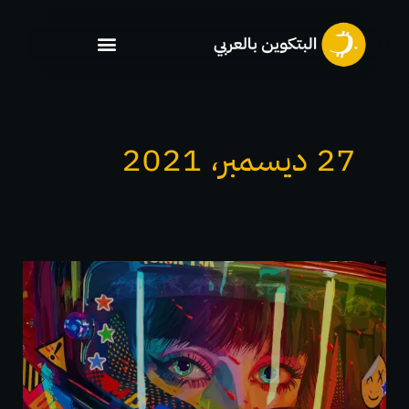
خطي
لى
لمحتوى
27 ديسمبر، 2021
أفضل
6
مواقع
لصناعة
الرموز