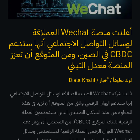
التواصل
الاجتماعي
أنها
ستدعم
أعلنت منصة Wechat العملاقة
CBDC
لوسائل التواصل الاجتماعي أنها ستدعم
في
CBDC في الصين، ومن المتوقع أن تعزز
الصين،
المنصة معدل التبني
ومن
المتوقع
اترك تعليقاً
/
أخبار
/
Diala Khalil
أن
قالت شركة Wechat الصينية العملاقة لوسائل التواصل الاجتماعي
تعزز
إنها ستدعم اليوان الرقمي والتي من المتوقع أن تزيد في هذه
المنصة
الخطوة من عدد السكان الصينيين الذين يستخدمون العملة
معدل
الرقمية للبنك المركزي (CBDC). من المحتمل أن يوفر دعم
التبني
Wechat لليوان الرقمي العملة الرقمية لمستخدمي وسائل