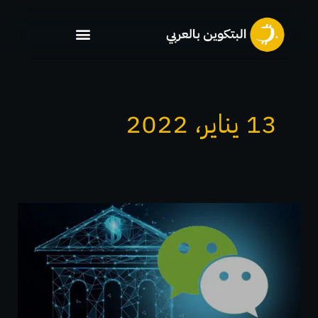
خطي
لى
لمحتوى
13 يناير، 2022
أعلنت
منصة
Wechat
العملاقة
لوسائل