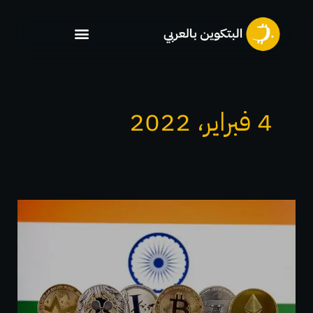
خطي
لى
لمحتوى
4 فبراير، 2022
الهند
تؤكد
أنه
ليس
من