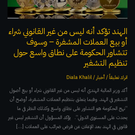
غير
القانوني
شراء
أو
الهند تؤكد أنه ليس من غير القانوني شراء
بيع
أو بيع العملات المشفرة – وسوف
العملات
تتشاور الحكومة على نطاق واسع حول
المشفرة
تنظيم التشفير
–
وسوف
اترك تعليقاً
/
أخبار
/
Diala Khalil
تتشاور
أكد وزير المالية الهندي أنه ليس من غير القانوني شراء أو بيع أصول
الحكومة
التشفير في الهند. وفيما يتعلق بتنظيم العملات المشفرة، أوضح أن
على
“نهج الحكومة هو التشاور على نطاق واسع وكذلك النظر في ما
نطاق
يحدث على المستوى الدولي”. يؤكد المسؤول أن التشفير ليس غير
واسع
قانوني في الهند بعد الإعلان عن فرض ضرائب على العملات […]
حول