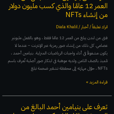
والذي
العمر 12 عامًا والذي كسب مليون دولار
كسب
من إنشاء NFTs
مليون
دولار
اترك تعليقاً
/
أخبار
/
Diala Khalil
من
فتى من لندن يبلغ من العمر 12 عامًا فقط ، وهو بالفعل مليونير
إنشاء
عصامي. كل ذلك من إنشاء صور رمزية عبر الإنترنت – عندما لا
NFTs
يكون مشغولاً في أداء واجبات الرياضيات المنزلية. بنيامين أحمد ،
تلميذ بالصف الثامن ولديه موهبة في ابتكار صور أصلية تُعرف باسم
NFTs ، حوّل مهارته إلى محفظة تشفير ضخمة تبلغ
قراءة المزيد »
تعرف على بنيامين أحمد البالغ من
تعرف
على