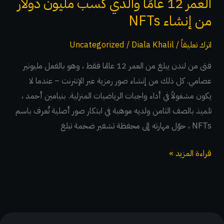
العمر 12 عامًا والذي كسب مليون دولار
بنيامين
من إنشاء NFTs
أحمد
البالغ
اترك تعليقاً
/
Diala Khalil
/
Uncategorized
من
فتى من لندن يبلغ من العمر 12 عامًا فقط ، وهو بالفعل مليونير
العمر
عصامي. كل ذلك من إنشاء صور رمزية عبر الإنترنت – عندما لا
12
يكون مشغولاً في أداء واجبات الرياضيات المنزلية. بنيامين أحمد ،
عامًا
تلميذ بالصف الثامن ولديه موهبة في ابتكار صور أصلية تُعرف باسم
والذي
NFTs ، حوّل مهارته إلى محفظة تشفير ضخمة تبلغ
كسب
مليون
قراءة المزيد »
دولار
من
إنشاء
NFTs