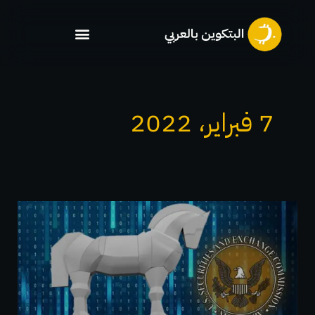
خطي
لى
لمحتوى
7 فبراير، 2022
تقدم
لجنة
الأوراق
المالية
والبورصات