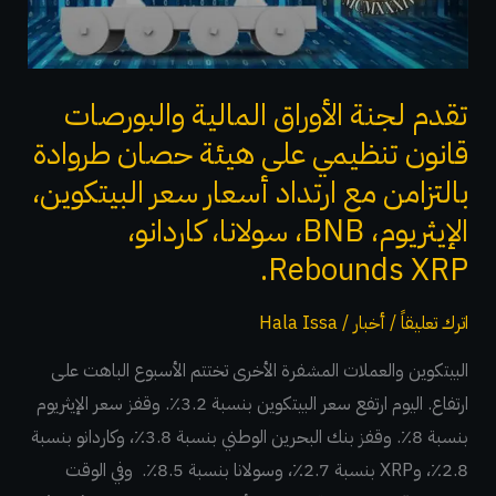
قانون
تنظيمي
على
هيئة
تقدم لجنة الأوراق المالية والبورصات
حصان
قانون تنظيمي على هيئة حصان طروادة
طروادة
بالتزامن مع ارتداد أسعار سعر البيتكوين،
بالتزامن
الإيثريوم، BNB، سولانا، كاردانو،
مع
Rebounds XRP.
ارتداد
أسعار
اترك تعليقاً
/
أخبار
/
Hala Issa
سعر
البيتكوين،
البيتكوين والعملات المشفرة الأخرى تختتم الأسبوع الباهت على
الإيثريوم،
ارتفاع. اليوم ارتفع سعر البيتكوين بنسبة 3.2٪. وقفز سعر الإيثريوم
BNB،
بنسبة 8٪. وقفز بنك البحرين الوطني بنسبة 3.8٪، وكاردانو بنسبة
سولانا،
2.8٪، وXRP بنسبة 2.7٪، وسولانا بنسبة 8.5٪. وفي الوقت