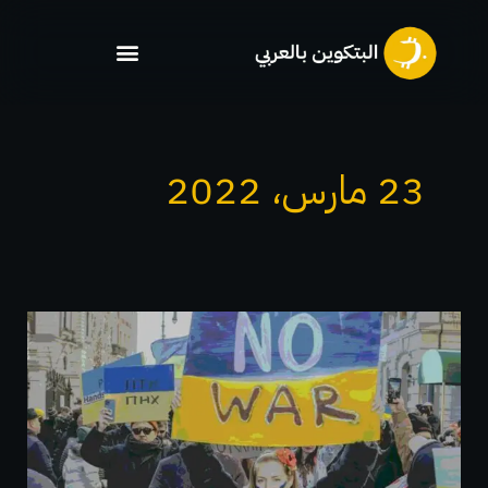
خطي
لى
لمحتوى
23 مارس، 2022
مساعدات
الاغاثة
لاوكرانيا
تغذيها
العملات