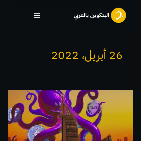
خطي
لى
لمحتوى
26 أبريل، 2022
من
المقرر
إطلاق
بورصة
العملات