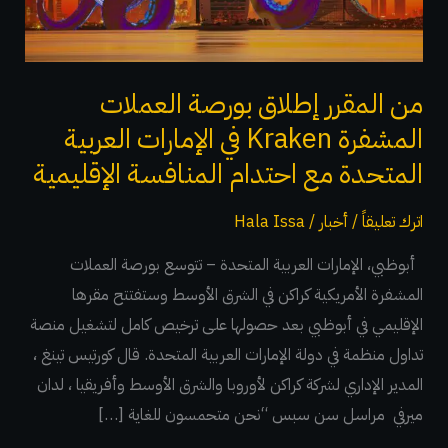
المشفرة
Kraken
في
الإمارات
من المقرر إطلاق بورصة العملات
العربية
المشفرة Kraken في الإمارات العربية
المتحدة
المتحدة مع احتدام المنافسة الإقليمية
مع
احتدام
اترك تعليقاً
/
أخبار
/
Hala Issa
المنافسة
أبوظبي، الإمارات العربية المتحدة – تتوسع بورصة العملات
الإقليمية
المشفرة الأمريكية كراكن في الشرق الأوسط وستفتتح مقرها
الإقليمي في أبوظبي بعد حصولها على ترخيص كامل لتشغيل منصة
تداول منظمة في دولة الإمارات العربية المتحدة. قال كورتيس تينغ ،
المدير الإداري لشركة كراكن لأوروبا والشرق الأوسط وأفريقيا ، لدان
ميرفي مراسل سن سبس “نحن متحمسون للغاية […]