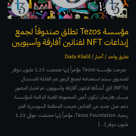
إبداعات
NFT
لفنانين
أفارقة
مؤسسة Tezos تطلق صندوقاً لجمع
وآسيويين
إبداعات NFT لفنانين أفارقة وآسيويين
تعليق واحد
/
أخبار
/
Diala Khalil
صرحت مؤسسة Tezos مؤخراً إنها خصصت 1.23 مليون دولار
لصندوق سيتم استخدامه لجمع الرموز غير القابلة للاستبدال
(NFTs) التي أنشأها فنانون أفارقة وآسيويون. تم اختيار المصور
ميسان هاريمان ليكون أمين المجموعة الفنية الدائمة للمؤسسة.
دعم جيل جديد من الفنانين صرحت المنظمة السويسرية الغير
ربحية، Tezos Foundation، مؤخراً إنها خصصت حوالي 1.23
مليون دولار […]