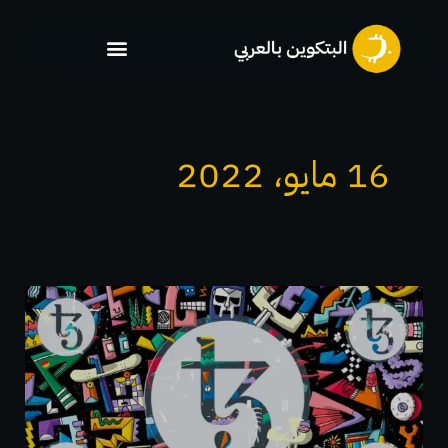
خطي
لى
لمحتوى
16 مايو، 2022
مؤسسة
Tezos
تطلق
صندوقاً
لجمع