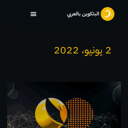
خطي
لى
لمحتوى
2 يونيو، 2022
تيرا
تطلق
عملات
LUNA
2.0