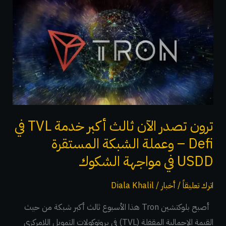
تصدر
الآن
ثالث
أكبر
خدمة
TVL
في
Defi
ترون تصدر الآن ثالث أكبر خدمة TVL في
–
Defi – وعملة الشبكة المستقرة
وعملة
USDD في مواجهة الشكوك
الشبكة
المستقرة
اترك تعليقاً
/
أخبار
/
Diala Khalil
USDD
أصبح بلوكتشين Tron هذا الأسبوع ثالث أكبر شبكة من حيث
في
القيمة الإجمالية المقفلة (TVL) في بروتوكولات التمويل اللامركزي
مواجهة