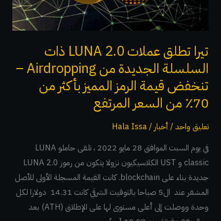
ذات
السلسلة
الجديدة
من
تيرا تطلق عملات LUNA 2.0 ذات
Airdropping
السلسلة الجديدة من Airdropping –
–
تنخفض قيمة الرمز المميز بأكثر من
تنخفض
70٪ من السعر المرتفع
قيمة
الرمز
تعليق واحد
/
أخبار
/
Hala Issa
المميز
في يوم السبت الموافق 28 مايو 2022 ، تلقى حاملو LUNA
بأكثر
classic و UST الكلاسيكيون نزولا يتكون من رموز LUNA 2.0
من
جديدة بناء على blockchain. كانت القيمة المسجلة الأولى للأصل
70٪
المشفر عند ال5 صباحا بالتوقيت الشرقي كانت 14.31 دولارا لكل
من
وحدة ووصلت إلى أعلى مستوى لها على الإطلاق (ATH) بعد
السعر