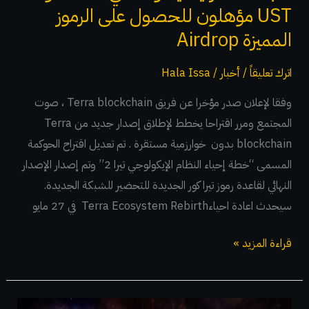
و
UST مؤهلون للحصول على الرموز
UST
المميزة Airdrop
مؤهلون
للحصول
اترك تعليقاً
/
أخبار
/
Hala Issa
على
وفقا لإعلان صدر مؤخرا عن فريق Terra blockchain ، صوت
الرموز
المجتمع ومرر اقتراحا يخطط لإطلاق إصدار جديد من Terra
المميزة
blockchain بدون خوارزمية مستقرة . تم تعديل اقتراح الحوكمة
Airdrop
المسمى “خطة إحياء النظام الإيكولوجي تيرا 2” وتم إصدار الإصدار
النهائي لقاعدة رموز تيرا كور الجديدة للتحضير للشبكة الجديدة.
سيحدث اعادة احياءTerra Ecosystem Rebirth في 27 مايو
قراءة المزيد »
ترون