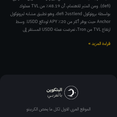
(defi). ومن المثير للاهتمام، أن 48.19٪ من TVL مملوك
الشكوك
بواسطة بروتوكول defi Justlend، وهو تطبيق مشابه لبروتوكول
Anchor حيث يوفر أكثر من 20٪ APY لودائع USDD. وسط
ارتفاع TVL من Tron، تعرضت عملة USDD المستقر إلى
قراءة المزيد »
الموقع العربي الاول لكل ما يخص الكريبتو
T
I
F
T
Y