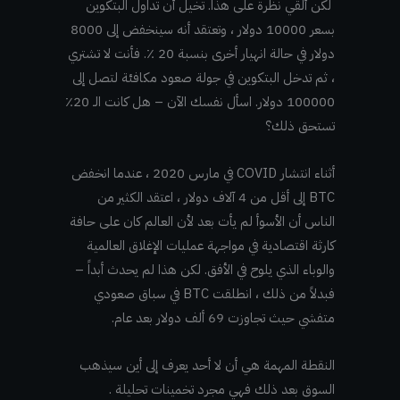
لكن ألقي نظرة على هذا. تخيل أن تداول البتكوين
بسعر 10000 دولار ، وتعتقد أنه سينخفض إلى 8000
دولار في حالة انهيار أخرى بنسبة 20 ٪. فأنت لا تشتري
، ثم تدخل البتكوين في جولة صعود مكافئة لتصل إلى
100000 دولار. اسأل نفسك الآن – هل كانت الـ 20٪
تستحق ذلك؟
أثناء انتشار COVID في مارس 2020 ، عندما انخفض
BTC إلى أقل من 4 آلاف دولار ، اعتقد الكثير من
الناس أن الأسوأ لم يأت بعد لأن العالم كان على حافة
كارثة اقتصادية في مواجهة عمليات الإغلاق العالمية
والوباء الذي يلوح في الأفق. لكن هذا لم يحدث أبداً –
فبدلاً من ذلك ، انطلقت BTC في سباق صعودي
متفشي حيث تجاوزت 69 ألف دولار بعد عام.
النقطة المهمة هي أن لا أحد يعرف إلى أين سيذهب
السوق بعد ذلك فهي مجرد تخمينات تحليلة .