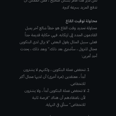
تكن تدير هذا الأمر بشكل صحيح ، فمن الممكن أن
تدفع المزيد بسرعة كبيرة.
محاولة توقيت القاع
محاولة تحديد وقت القاع هو خطأ شائع آخر يميل
القادمون الجدد إلى ارتكابه. فهي حكاية قديمة جداً
فعلى سبيل المثال يقول البعض “لا يزال لدى البتكوين
مجال للنزول ، سأشتري بعد ذلك.” وبعد ذلك ، يحدث
أحد أمرين:
تنخفض عملة البتكوين ، ولكنهم لا يشترون
أبداً ، معتقدين (مرة أخرى) أن لديها مجال أكبر
للانخفاض.
لا تنخفض عملة البتكوين أبداً ، ولا يشترون
لأن باعتقادهم أن هناك “فرصة ثانية
للانخفاض” ستأتي في النهاية.