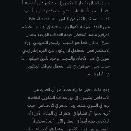
سبيل المثال ، يُنظر للبتكوين إلى حد كبير على أنه ذهباً
رقمياً – مخزناً للقيمة – وشيء تم تقديره تاريخياً بمرور
الوقت. يستثمر الكثير من الناس فيه بقصد الحفاظ
على القوة الشرائية لأموالهم ، خاصة في أوقات التضخم
المرتفع عندما تنخفض قيمة العملات الورقية بمعدل
أسرع. إذا كان هذا هو السبب الرئيسي التمهيدي وراء
الاستثمار فمن المحتمل أن يكون لدى المرء إطار زمني
طويل في هذا الأتجاه، والسبب الوحيد للبيع سيكون إذا
حدث تحول جوهري في هذا المجال وتوقف البتكوين
عن أداء دوره.
ومع ذلك ، فإن ما نراه عملياً هو أن العديد من
الأشخاص يشرعون في بيع عملات البتكوين الخاصة
بهم في السوق عندما يبدأ السعر في الانخفاض. حيث
أنهم نسوا (أو فشلوا في الاعتراف في المقام الأول) أن
البتكوين تعتبر أيضاً في المقام الأول أصلاً محفوفاً
بالمخاطر من قبل الكثيرين ، وهذا هو الإجماع العام ،