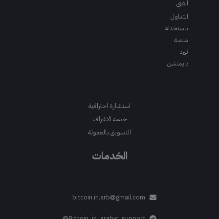
الفني
التداول
باستخدام
منصة
ثيرد
دايمنشن
استشارة احترافية
خدمة الاشراف
التسويق بالعمولة
الخدمات
bitcoin.in.arb@gmail.com
Bitcoin_in_arabic_support@