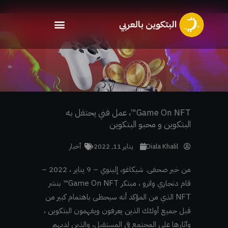
خطي
لى
لمحتوى
Game On NFT™، عمل فني يحتفل به
البتكوين و محبو البتكوين
Diala Khalil
يناير 11, 2022
أخبار
من خبر صحفى. شيكاغو، إلينوي – 9 يناير ، 2022 –
قام دنجاري واترو ، مبتكر
Game On NFT™ بنشر
NFT الذي من المؤكد أنه سيحظى باهتمام كبير من
قبل جميع أولئك الذين يعرفون ويفهمون البتكوين ،
وآثارها على المجتمع في المستقبل، والذين لديهم