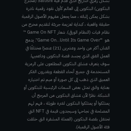
بشكل رمزي التاريخ الذي قدم فيه Satoshi (مخترع
البتكوين) البتكوين إلى العالم كأول نقود رقمية نادرة
بشكل يمكن إثباته ، مما يجعل مفهوم الأصول الرقمية
حقيقة واقعية ، كبداية لعزيمة جريئة لتقديم مخرج من
نظام فيات (النظام الورقي). شعار Game On NFT ™
هو
“
Game On…Until Its Game Over”. يدمج
الفنان أكثر من واحد وعشرين (21) عنصرًا مختلفًا في
العمل الفني الذي يجسد قصة البتكوين وداعميها.
سوف يتعرف عشاق البتكوين المطلعون على الرمزية
المستخدمة في جميع أنحاء القطعة ويقدرون الفكر
العميق الذي ذهب إلى كل صورة أو ميم تم اختياره
بعناية والتي تمثل بعض السمات الرئيسية للبتكوين أو
الشبكة. نظرًا لأن عشاق البتكوين من المرجح أن
يمتلكوا أو يمتلكوا البتكوين لفترة طويلة ، فهم لهم
المصلحة في نجاحها وسيجدون قيمة في NFT التي
تحتفل بقصة البتكوين (العملة المشفرة التي خلقت
فئة الأصول الرقمية)
.