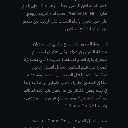
تقدير لقيمة الفن الرقمي. وفقًا لـ Denjary ، فإن إلهام
فكرة Game On NFT™ حدث أثناء تمرينه الروتيني
على جهاز الجري وأثناء التحدث على الهاتف مع صديق
، في محاولة لشرح البتكوين.
كان محاطًا بصور ذات طابع رياضي على جدران
منطقة التمرين في منزله، وكان يفكر في استخدام
استعارة بكرة القدم لمساعدة صديقه (الذي يحب كرة
القدم) على فهم البتكوين بشكل أفضل. في نهاية
المكالمة ، عندما قال الصديق إن الاستعارة ساعدته
حقًا في الحصول عليها ، ذهب دنجاري إلى مكتبه وبدأ
في رسم بعض الأفكار التي تم التعبير عنها أثناء المكالمة.
بعد أحد عشر شهرًا، وبعد تجميع فريق من المبدعين ،
وُلدت Game On NFT ™.
يحمل العمل الفني عنوان Game On لأنه يصف