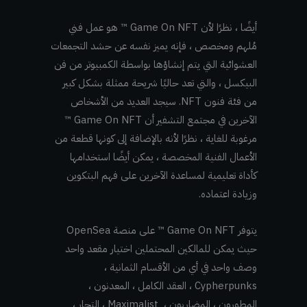
أيضًا ، نظرًا لأن Game On NFT ™ هو عمل فني
مُلهم ومخصص ، فإنه يميز نفسه عن حشد التجمعات
العشوائية التي يتم إنشاؤها بواسطة الكمبيوتر من فن
البيكسل ، والتي تعد حاليًا شريحة ممثلة بشكل كبير
من فئة فنون NFT. سيجد العديد من الأشخاص
الآخرين في مجتمع التشفير أن Game On NFT ™
مرغوبة للغاية ، نظرًا لأنه بالإضافة إلى كونها قطعة من
الأعمال الفنية المخصصة ، يمكن أيضًا استخدامها
كأداة تعليمية لمساعدة الآخرين على فهم البتكوين
وزيادة اعتماده.
يتوفر Game On NFT ™ على منصة OpenSea
حيث يمكن للمالكين المحتملين اختيار مقعد واحد
وصف واحد في أي من الأقسام الثمانية ،
Cypherpunks ، العقد الكامل ، المعدنون ،
المطورون ، المضاربون ، Maximalist ، التجار ،