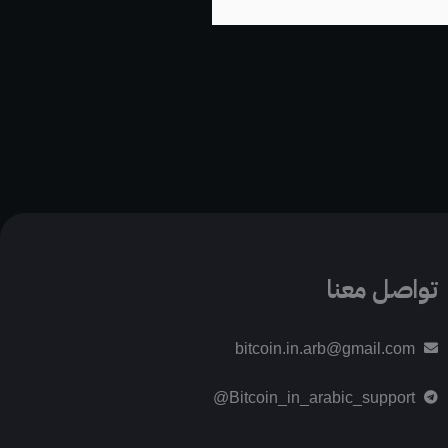
تواصل معنا
bitcoin.in.arb@gmail.com
Bitcoin_in_arabic_support@