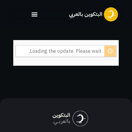
خطي
لى
لمحتوى
Loading the update. Please wait.