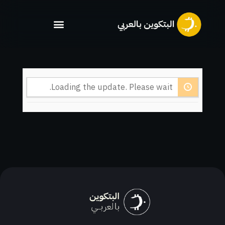
خطي
لى
لمحتوى
Loading the update. Please wait.