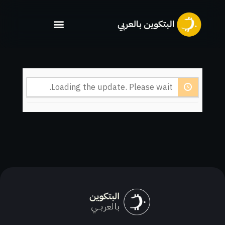
خطي
لى
لمحتوى
Loading the update. Please wait.