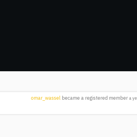
omar_wassel
became a registered member
a y