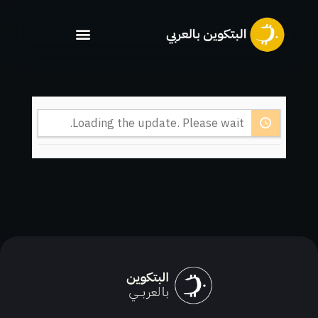
خطي
لى
لمحتوى
Loading the update. Please wait.