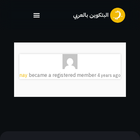
خطي
لى
لمحتوى
nay
became a registered member
4 years ago