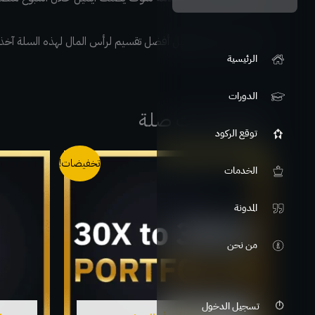
أيضا سيتضمن الايميل أفضل تقسيم لرأس المال لهذه السلة آخذا 
الرئيسية
الدورات
منتجات ذات صلة
توقع الركود
هناك
تخفيضات!
الخدمات
العديد
من
المدونة
الأشكال
من نحن
المختلفة
لهذا
المنتج.
تسجيل الدخول