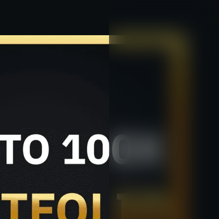
خطي
لى
لمحتوى