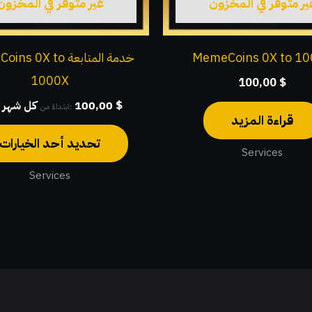
ير متوفر في المخزون
غير متوفر في المخزون
MemeCoins 0X to 1
خدمة المتابعة 0X to
1000X
100,00
$
$
100,00
⁩ كل ⁦شهر واحد⁩
ابتداءً من:
قراءة المزيد
تحديد أحد الخيارات
Services
Services