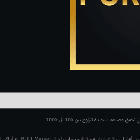
 مضاعفات جيدة تتراوح بين 10x الى 100x
ستثمار بهذه ال BULL Market مع أماكن الدخول لكل عملة بالتفصيل