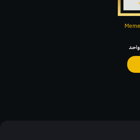
يمكن
اختيار
الخيارات
MemeCoins 
على
صفحة
المنتج