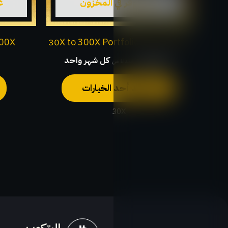
غير متوفر في المخزون
غ
يمكن
اختيار
الخيارات
خدمة المتابعة 30X to 300X Portfolio
000X
على
$
100,00
⁩ كل ⁦شهر واحد⁩
ابتداءً من:
صفحة
تحديد أحد الخيارات
المنتج
30X